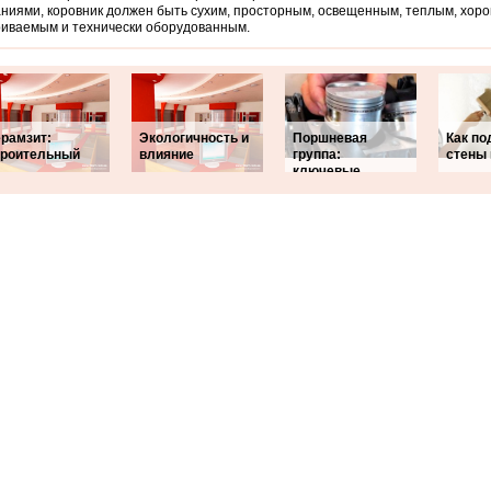
ниями, коровник должен быть сухим, просторным, освещенным, теплым, хор
иваемым и технически оборудованным.
ерамзит:
Экологичность и
Поршневая
Как по
троительный
влияние
группа:
стены 
ключевые