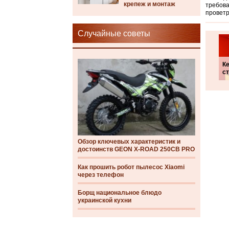
крепеж и монтаж
требова
проветр
Случайные советы
К
с
Обзор ключевых характеристик и
достоинств GEON X-ROAD 250CB PRO
Как прошить робот пылесос Xiaomi
через телефон
Борщ национальное блюдо
украинской кухни