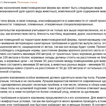
19
| Категория:
Полезные статьи
му назначению животноводческая ферма крс может быть следующих видов:
изированной (для одного вида животных), комплексной (для содержания жив
 типа ферм, в свою очередь, классифицируются в зависимости от своей прои
енности: товарные, племенные, откормочные специализированные.
оительстве коровников учитываются не только все выше перечисленное, но и
ры, как количеством скота, близость пастбищ, водоемов, дорог, населенных п
я помещений на территории животноводческой фермы, проектировщику сле
о внимание ветеринарно-санитарные требования и удобство выгула скота. эт
ышенном месте, защищенном от ветра, так как оно всегда будет сухим. Прое
 соблюдать следующие нормы: расстояние фермы крупного рогатого скота от
лжно составлять минимум 200 метров; от тразитных трасс коровник должен н
и 100 метров и более; кормовые склады должны стоять на расстоянии не бли
ка; а кормовые цехи – не ближе 30; расстояние между помещениями для жив
лжно составлять минимум 30 метров, а животных разных видов – минимум 50;
ранилища нужно строить на расстоянии от 50 до 100 метров от остальных с
енной стороны.
ениях коровников особое внимание должно уделяться качеству пола. Разуме
очным, теплым и не скользким. Лучшим вариантом являются современные щ
 одновременно решают несколько проблем, в том числе, гигиены и сбора наво
овые полы на шлаковой подложке тоже в достаточной степени отвечают вы
ниям, но а ними потребуется более сложный уход, нежели за щелевыми.
требования в проекте коровника предъявляются к его зоогигиене. Для живо
 комфортные условия, так как им приходится много времени проводить в по
нии этих требований они быстрее набирают вес и меньше болеют. В соответ