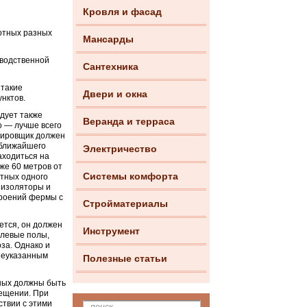
Кровля и фасад
отных разных
Мансарды
зводственной
Сантехника
 такие
Двери и окна
унктов.
дует также
Веранда и терраса
о — лучше всего
ктировщик должен
 ближайшего
Электричество
аходиться на
же 60 метров от
Системы комфорта
отных одного
 изоляторы и
троений фермы с
Стройматериалы
ется, он должен
Инструмент
елевые полы,
за. Однако и
шеуказанным
Полезные статьи
тных должны быть
мещении. При
ствии с этими