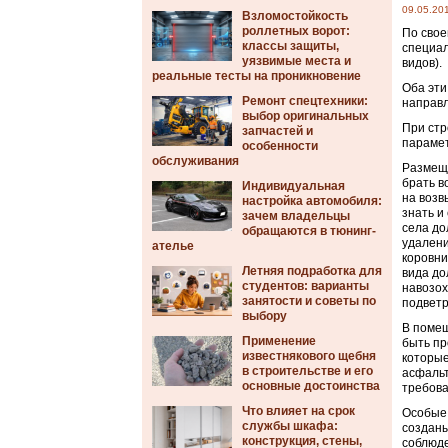
09.05.20
Взломостойкость
роллетных ворот:
По свое
классы защиты,
специал
уязвимые места и
видов).
реальные тесты на проникновение
Оба эти
Ремонт спецтехники:
направл
выбор оригинальных
При стр
запчастей и
парамет
особенности
обслуживания
Размеща
брать в
Индивидуальная
на возв
настройка автомобиля:
знать и
зачем владельцы
села до
обращаются в тюнинг-
удалени
ателье
коровни
Летняя подработка для
вида до
студентов: варианты
навозох
занятости и советы по
подветр
выбору
В помещ
Применение
быть пр
известнякового щебня
которые
в строительстве и его
асфальт
основные достоинства
требова
Что влияет на срок
Особые 
службы шкафа:
созданы
конструкция, стены,
соблюде