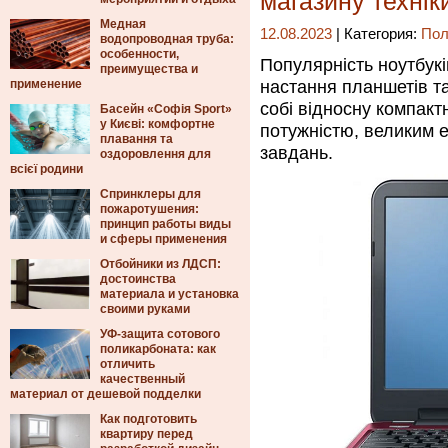
магазину технік
Медная
12.08.2023
| Категория:
Пол
водопроводная труба:
особенности,
Популярність ноутбук
преимущества и
применение
настання планшетів та
собі відносну компакт
Басейн «Софія Sport»
у Києві: комфортне
потужністю, великим е
плавання та
завдань.
оздоровлення для
всієї родини
Спринклеры для
пожаротушения:
принцип работы виды
и сферы применения
Отбойники из ЛДСП:
достоинства
материала и установка
своими руками
УФ-защита сотового
поликарбоната: как
отличить
качественный
материал от дешевой подделки
Как подготовить
квартиру перед