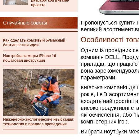
разработкой дизайн-
проекта
Пропонується купити 
Случайные советы
великий асортимент ви
Особливості тов
Как сделать красивый бумажный
бантик шаги и идеи
Одним із провідних св
Настройка камеры iPhone 16
компанія DELL. Продук
пошаговая инструкция
приладів, що працюють
вона зарекомендувала
параметрами.
Київська компанія ДК
років, і в її асортиме
входять найпростіші в
високопродуктивні ста
які обчислення, або п
Инженерно-экологические изыскания:
комп’ютерних ігор.
технология и правила проведения
Вибрати ноутбуки мож