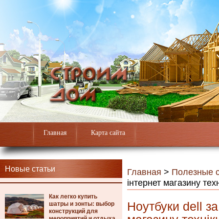
Главная
Карта сайта
Новые статьи
Главная
>
Полезные с
інтернет магазину тех
Как легко купить
Ноутбуки dell з
шатры и зонты: выбор
конструкций для
мероприятий и отдыха