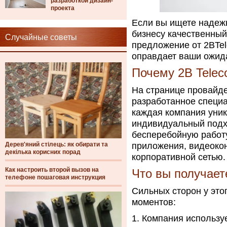
разработкой дизайн-
проекта
Если вы ищете надеж
бизнесу качественный
Случайные советы
предложение от 2BTe
оправдает ваши ожид
Почему 2B Tele
На странице провайд
разработанное специа
каждая компания уник
индивидуальный подхо
бесперебойную работу
Дерев'яний стілець: як обирати та
приложения, видеоко
декілька корисних порад
корпоративной сетью.
Как настроить второй вызов на
Что вы получает
телефоне пошаговая инструкция
Сильных сторон у это
моментов:
Компания используе