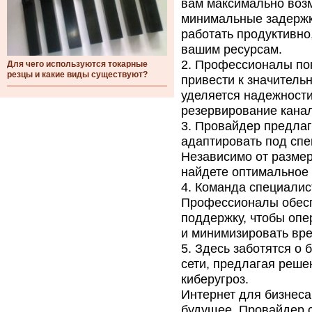
вам максимально воз
минимальные задержки
работать продуктивно
вашим ресурсам.
Профессионалы пони
Для чего используются токарные
резцы и какие виды существуют?
привести к значитель
уделяется надежност
резервирование канал
Провайдер предлага
адаптировать под спе
Независимо от размер
найдете оптимальное
Команда специалист
Профессионалы обесп
поддержку, чтобы оп
и минимизировать вре
Здесь заботятся о 
сети, предлагая реше
киберугроз.
Интернет для бизнеса
будущее. Провайдер 