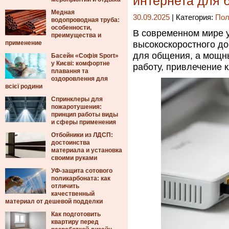
интернета для 
Медная
30.09.2025
| Категория:
Пол
водопроводная труба:
особенности,
В современном мире 
преимущества и
применение
высокоскоростного дос
для общения, а мощн
Басейн «Софія Sport»
у Києві: комфортне
работу, привлечение 
плавання та
оздоровлення для
всієї родини
Спринклеры для
пожаротушения:
принцип работы виды
и сферы применения
Отбойники из ЛДСП:
достоинства
материала и установка
своими руками
УФ-защита сотового
поликарбоната: как
отличить
качественный
материал от дешевой подделки
Как подготовить
квартиру перед