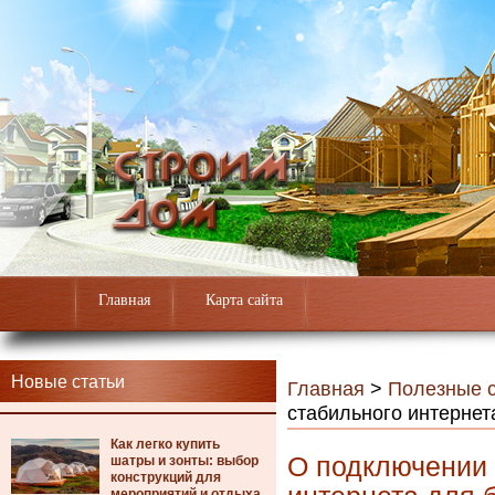
Главная
Карта сайта
Новые статьи
Главная
>
Полезные с
стабильного интернет
Как легко купить
О подключении 
шатры и зонты: выбор
конструкций для
мероприятий и отдыха