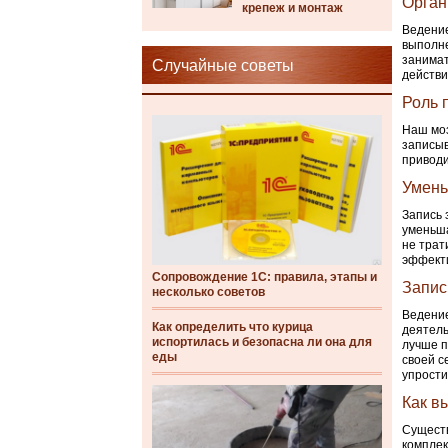
Орган
крепеж и монтаж
Ведение
выполне
занимат
Случайные советы
действи
Роль 
Наш моз
записыв
приводи
Умень
Запись 
уменьша
не трат
эффекти
Сопровождение 1С: правила, этапы и
Запис
несколько советов
Ведение
Как определить что курица
деятель
испортилась и безопасна ли она для
лучше п
еды
своей с
упрости
Как в
Существ
комплек