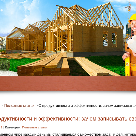
я
>
Полезные статьи
>
О продуктивности и эффективности: зачем записывать 
одуктивности и эффективности: зачем записывать св
23
| Категория:
Полезные статьи
менном мире каждый день мы сталкиваемся с множеством задач и дел, кото