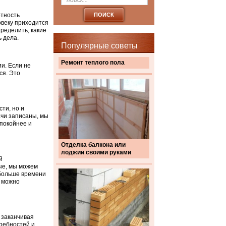
етность
овеку приходится
ределить, какие
 дела.
Популярные советы
Ремонт теплого пола
и. Если не
ся. Это
ти, но и
ачи записаны, мы
покойнее и
Отделка балкона или
лоджии своими руками
й
ные, мы можем
 больше времени
о можно
 заканчивая
ребностей и