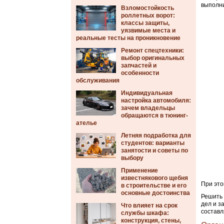
выполни
Взломостойкость
роллетных ворот:
классы защиты,
уязвимые места и
реальные тесты на проникновение
Ремонт спецтехники:
выбор оригинальных
запчастей и
особенности
обслуживания
Индивидуальная
настройка автомобиля:
зачем владельцы
обращаются в тюнинг-
ателье
Летняя подработка для
студентов: варианты
занятости и советы по
выбору
Применение
известнякового щебня
При это
в строительстве и его
основные достоинства
Решить 
дел и з
Что влияет на срок
составл
службы шкафа:
конструкция, стены,