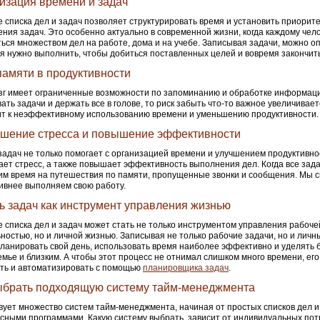
изация времени и задач
 списка дел и задач позволяет структурировать время и установить приорит
ния задач. Это особенно актуально в современной жизни, когда каждому чел
ься множеством дел на работе, дома и на учебе. Записывая задачи, можно оп
я нужно выполнить, чтобы добиться поставленных целей и вовремя закончить
памяти в продуктивности
г имеет ограниченные возможности по запоминанию и обработке информаци
ать задачи и держать все в голове, то риск забыть что-то важное увеличивает
т к неэффективному использованию времени и уменьшению продуктивности.
шение стресса и повышение эффективности
задач не только помогает с организацией времени и улучшением продуктивнос
ет стресс, а также повышает эффективность выполнения дел. Когда все зад
им время на путешествия по памяти, пропущенные звонки и сообщения. Мы с
внее выполняем свою работу.
ь задач как инструмент управления жизнью
 списка дел и задач может стать не только инструментом управления рабоче
ностью, но и личной жизнью. Записывая не только рабочие задачи, но и лич
ланировать свой день, использовать время наиболее эффективно и уделять
емье и близким. А чтобы этот процесс не отнимал слишком много времени, ег
ть и автоматизировать с помощью
планировщика задач
.
ыбрать подходящую систему тайм-менеджмента
ует множество систем тайм-менеджмента, начиная от простых списков дел и
сными программами. Какую систему выбрать, зависит от индивидуальных пот