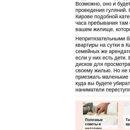
Возможно, оно и буд
проведения гуляний. 
Кирове подобной кате
часа пребывания там 
вашем жилище, которо
Непритязательными б
квартиры на сутки в 
семейных же арендато
если у них есть дети.
дисков для просмотра
своему жилью. Но не 
приезжать маленькие г
куда вы будете убират
наниматели переступя
Полезные
Та
советы и
вр
методики