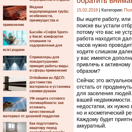
обратить внима
Медная
15.02.2018
| Категория:
Пол
водопроводная труба:
особенности,
Вы ищете работу, или
преимущества и
применение
поиске вы устали отб
потому что вас не уст
Басейн «Софія Sport»
у Києві: комфортне
работа находится дал
плавання та
часов нужно проводит
оздоровлення для
всієї родини
ходите слишком далек
Спринклеры для
у вас имеется дополн
пожаротушения:
привлечь к активном
принцип работы виды
образом?
и сферы применения
Отбойники из ЛДСП:
Сейчас это актуальное
достоинства
отстать от продвинут
материала и установка
своими руками
для заселения людей.
УФ-защита сотового
вашей недвижимости.
поликарбоната: как
недостатки, их нужно 
отличить
качественный
но и косметический р
материал от дешевой подделки
Каждому будет приятн
Как подготовить
аккуратный.
квартиру перед