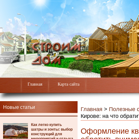
Главная
Карта сайта
Новые статьи
Главная
>
Полезные с
Кирове: на что обрат
Как легко купить
Оформление ква
шатры и зонты: выбор
конструкций для
мероприятий и отдыха