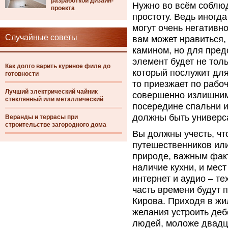
разработкой дизайн-
Нужно во всём соблюд
проекта
простоту. Ведь иногд
могут очень негативно
Случайные советы
вам может нравиться,
камином, но для пред
элемент будет не тол
Как долго варить куриное филе до
который послужит для
готовности
то приезжает по рабо
Лучший электрический чайник
совершенно излишним
стеклянный или металлический
посередине спальни и
должны быть универс
Веранды и террасы при
строительстве загородного дома
Вы должны учесть, ч
путешественников или
природе, важным факт
наличие кухни, и мест
интернет и аудио – т
часть времени будут 
Кирова. Приходя в жил
желания устроить деб
людей, моложе двадцат