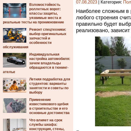
07.08.2023
| Категория:
Пол
Взломостойкость
роллетных ворот:
Наиболее сложным в 
классы защиты,
любого строения счита
уязвимые места и
реальные тесты на проникновение
правильно будет выбра
Ремонт спецтехники:
реализовано, зависит 
выбор оригинальных
запчастей и
особенности
обслуживания
Индивидуальная
настройка автомобиля:
зачем владельцы
обращаются в тюнинг-
ателье
Летняя подработка для
студентов: варианты
занятости и советы по
выбору
Применение
известнякового щебня
в строительстве и его
основные достоинства
Что влияет на срок
службы шкафа:
конструкция, стены,