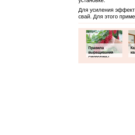
установке.
Для усиления эффект
свай. Для этого прим
Правила
Ка
выращивания
кв
смородины