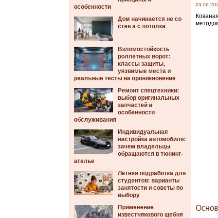
03.06.20
особенности
Кованая
Дом начинается не со
методом
стен а с потолка
Взломостойкость
роллетных ворот:
классы защиты,
уязвимые места и
реальные тесты на проникновение
Ремонт спецтехники:
выбор оригинальных
запчастей и
особенности
обслуживания
Индивидуальная
настройка автомобиля:
зачем владельцы
обращаются в тюнинг-
ателье
Летняя подработка для
студентов: варианты
занятости и советы по
выбору
Применение
Основ
известнякового щебня