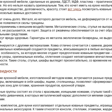
и кухонной мебели, сделанные из дерева, ЛДСП, МДФ, пластика – практично
. Но его нельзя назвать оригинальным. Тем, кто хочет иметь на кухне необы
щую изящество, долговечность, красоту, стоит
вот здесь
посмотреть кованые 
есколько важных достоинств:
т очень долго. Металл, из которого делается мебель, не деформируется от на
не появляются сколы трещины.
приимчивы к внешним воздействиям. Металлические столы, стулья не выгора
т, не рассыхаются, не горят. Защита от ржавчины обеспечивается за счет обр
льными средствами.
сут вреда здоровью. Гарнитуры из металла экологически безвредны, не выд
в.
нируются с другими материалами. Ковка отлично сочетается с камнем, дерево
авильных комбинаций создаются предметы, вписывающиеся в любые интерье
 особенность, за которую многие отдают предпочтение кованым предметам –
 узоры, оригинальные изгибы, сплетения создают неповторимое впечатление
ости. Такие столы, стулья, шкафы выглядят презентабельно, со временем не
ности.
видности
ке кухонной мебели, изготовленной методом ковки, встречаются разные пред
ры, включающие в себя шкафы, ящики, столешницы, позволяют сформироват
ую зону для готовки, хранения продуктов, кухонной утвари.
ые группы состоят из стола с красивыми, изящными ножками, стульев такой 
ибо диванчиков, в которых металлический каркас дополняется мягкими сиде
ами.
комплектов, для кухни изготавливают отдельные кованые предметы, играющ
нальных аксессуаров. К таким относятся консоли, стеллажи, этажерки, жарди