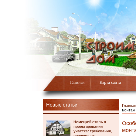
Главная
Карта сайта
Новые статьи
Главна
монтаж
Немецкий стиль в
Особ
проектировании
монт
участка: требования,
принципы и