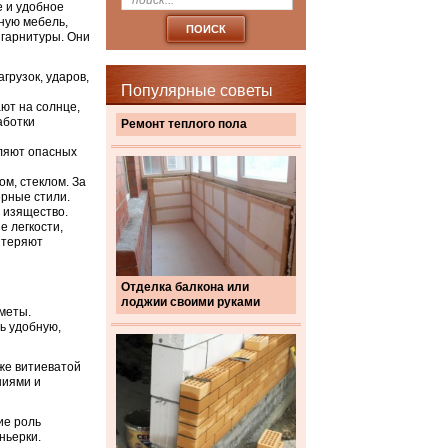
е и удобное
чную мебель,
гарнитуры. Они
грузок, ударов,
Популярные советы
ют на солнце,
аботки
Ремонт теплого пола
еляют опасных
м, стеклом. За
рные стили.
 изящество.
 легкости,
 теряют
Отделка балкона или
лоджии своими руками
меты.
ь удобную,
же витиеватой
ниями и
ие роль
ньерки.