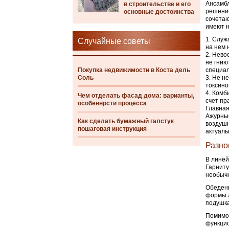
Ансамбл
в строительстве и его
решение
основные достоинства
сочетаю
имеют н
Служа
Случайные советы
на нем 
Невос
не гнию
Покупка недвижимости в Коста дель
специа
Соль
Не не
токсино
Комби
Чем отделать фасад дома: варианты,
счет пр
особеннрсти процесса
Главная
Ажурные
Как сделать бумажный галстук
воздушн
пошаговая инструкция
актуаль
Разно
В линей
Гарниту
необычн
Обеденн
формы л
подушк
Помимо 
функцио