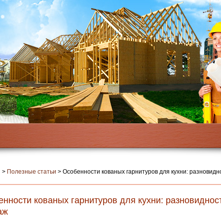
я
>
Полезные статьи
>
Особенности кованых гарнитуров для кухни: разновидн
енности кованых гарнитуров для кухни: разновиднос
аж