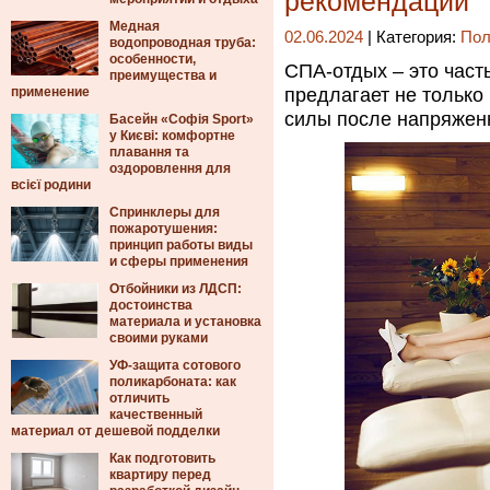
рекомендации
Медная
02.06.2024
| Категория:
Пол
водопроводная труба:
особенности,
СПА-отдых – это част
преимущества и
применение
предлагает не только
силы после напряжен
Басейн «Софія Sport»
у Києві: комфортне
плавання та
оздоровлення для
всієї родини
Спринклеры для
пожаротушения:
принцип работы виды
и сферы применения
Отбойники из ЛДСП:
достоинства
материала и установка
своими руками
УФ-защита сотового
поликарбоната: как
отличить
качественный
материал от дешевой подделки
Как подготовить
квартиру перед