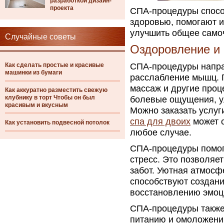
разработкой дизайн-
проекта
СПА-процедуры спосо
здоровью, помогают и
улучшить общее само
Случайные советы
Оздоровление и
Как сделать простые и красивые
СПА-процедуры напра
машинки из бумаги
расслабление мышц. Г
массаж и другие проц
Как аккуратно разместить свежую
клубнику в торт Чтобы он был
болевые ощущения, у
красивым и вкусным
Можно заказать услуги
спа для двоих
может с
Как установить подвесной потолок
любое случае.
СПА-процедуры помог
стресс. Это позволяе
забот. Уютная атмосф
способствуют создани
восстановлению эмоц
СПА-процедуры также
питанию и омоложени