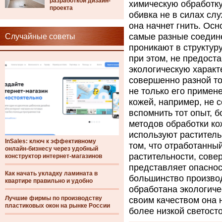
разработкой дизайн-
химическую обработку
проекта
обивка не в силах сл
она начнет гнить. О
самые разные соедине
Случайные советы
проникают в структуру
при этом, не предост
экологическую характ
совершенно разной то
не только его примен
кожей, например, не 
вспомнить тот опыт, б
методов обработки ко
используют раститель
InSales: ключ к эффективному
том, что отработанны
онлайн-бизнесу через удобный
растительности, совер
конструктор интернет-магазинов
представляет опаснос
Как начать укладку ламината в
большинство производ
квартире правильно и удобно
обработана экологиче
Лучшие фирмы по производству
своим качеством она 
пластиковых окон на рынке России
более низкой светост