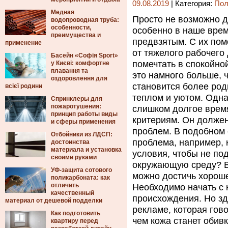
09.08.2019
| Категория:
Пол
Медная
Просто не возможно д
водопроводная труба:
особенности,
особенно в наше врем
преимущества и
предвзятым.
С их пом
применение
от тяжелого рабочего
Басейн «Софія Sport»
помечтать в спокойной
у Києві: комфортне
плавання та
это намного больше, 
оздоровлення для
становится более ро
всієї родини
теплом и уютом. Одна
Спринклеры для
пожаротушения:
слишком долгое время
принцип работы виды
критериям. Он должен 
и сферы применения
проблем. В подобном
Отбойники из ЛДСП:
проблема, например,
достоинства
материала и установка
условия, чтобы не под
своими руками
окружающую среду? В
УФ-защита сотового
можно достичь хороше
поликарбоната: как
отличить
Необходимо начать с 
качественный
происхождения. Но зд
материал от дешевой подделки
рекламе, которая гов
Как подготовить
чем кожа станет обив
квартиру перед