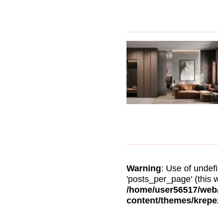
Warning
: Use of unde
'posts_per_page' (this w
/home/user56517/web/
content/themes/krepe