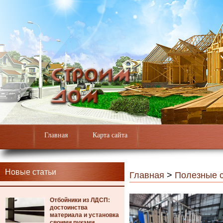
Главная
Карта сайта
Новые статьи
Главная
>
Полезные с
Отбойники из ЛДСП:
достоинства
материала и установка
своими руками