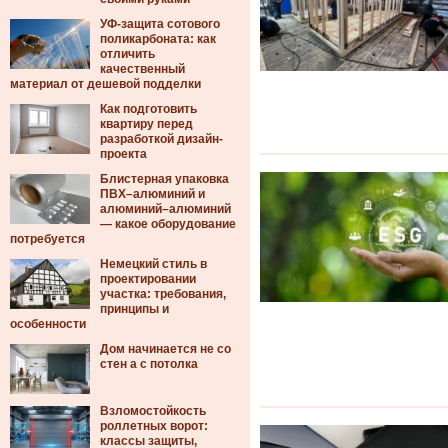
УФ-защита сотового
поликарбоната: как
отличить
качественный
материал от дешевой подделки
Как подготовить
квартиру перед
разработкой дизайн-
проекта
Блистерная упаковка
ПВХ–алюминий и
алюминий–алюминий
— какое оборудование
потребуется
Немецкий стиль в
проектировании
участка: требования,
принципы и
особенности
Дом начинается не со
стен а с потолка
Взломостойкость
роллетных ворот:
классы защиты,