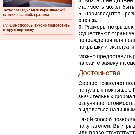
Возраст не должен 
стоимость может быть
Технология укладки керамической
Производитель рези
плитки в ванной: правила
оценка.
Лучшие способы вкусно приготовить
Размеры покрышек.
старую картошку
Существуют ограничен
повреждения или полн
покрышку и эксплуати
Можно предоставить р
на сайте заявку на оц
Достоинства
Сервис позволяет пол
ненужных покрышек. П
значительных формаль
озвучивает стоимость.
выдаваться наличными
Такой способ позволя
покупателей. Выигрыш
или вовсе отсутствует