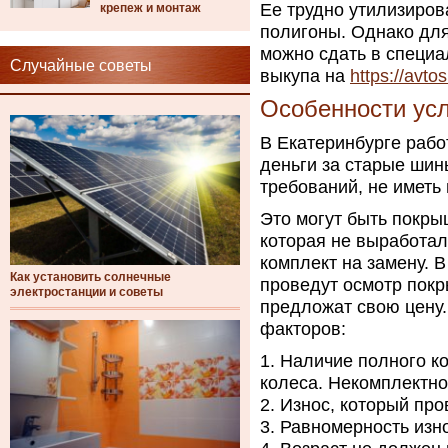
Ее трудно утилизиров
крепеж и монтаж
полигоны. Однако для
можно сдать в специ
Случайные советы
выкупа на
https://avto
Особенности усл
В Екатеринбурге раб
деньги за старые шин
требований, не иметь
Это могут быть покры
которая не выработал
комплект на замену. 
Как установить солнечные
проведут осмотр покр
электростанции и советы
предложат свою цену.
факторов:
Наличие полного к
колеса. Некомплектно
Износ, который про
Равномерность изно