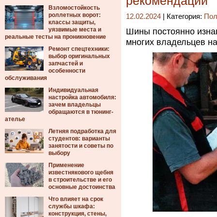
рекомендации
Взломостойкость
роллетных ворот:
12.02.2024
| Категория:
Пол
классы защиты,
уязвимые места и
Шины постоянно изнаш
реальные тесты на проникновение
многих владельцев на
Ремонт спецтехники:
выбор оригинальных
запчастей и
особенности
обслуживания
Индивидуальная
настройка автомобиля:
зачем владельцы
обращаются в тюнинг-
ателье
Летняя подработка для
студентов: варианты
занятости и советы по
выбору
Применение
известнякового щебня
в строительстве и его
основные достоинства
Что влияет на срок
службы шкафа:
конструкция, стены,