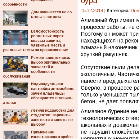
бура
особенности
15.12.2019
| Категория:
Пол
Дом начинается не со
стен а с потолка
Алмазный бур имеет м
процессе работы, не 
Взломостойкость
Поэтому он может при
роллетных ворот:
находящихся на рекон
классы защиты,
уязвимые места и
алмазный наконечник 
реальные тесты на проникновение
хрупкий ракушняк.
Ремонт спецтехники:
выбор оригинальных
Отсутствие пыли дела
запчастей и
особенности
экологичным. Частичк
обслуживания
нанести вред дыхател
Индивидуальная
Сверло, в процессе р
настройка автомобиля:
зачем владельцы
только уменьшает пыль
обращаются в тюнинг-
бетон, не дает появл
ателье
Летняя подработка для
Алмазное бурение не 
студентов: варианты
технологических отве
занятости и советы по
школьных и дошкольн
выбору
не нарушит спокойств
Применение
известнякового щебня
неприятных моментов 