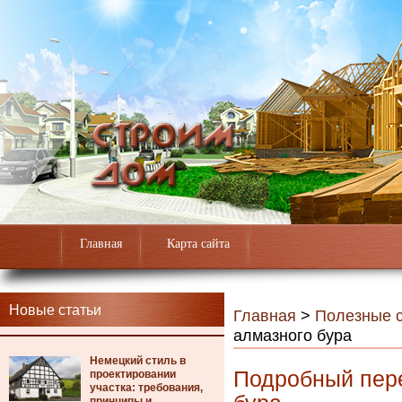
Главная
Карта сайта
Новые статьи
Главная
>
Полезные с
алмазного бура
Немецкий стиль в
Подробный пер
проектировании
участка: требования,
принципы и