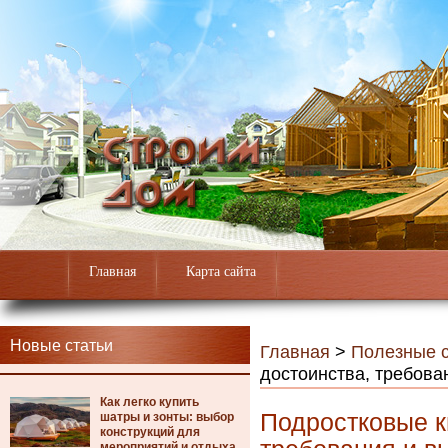
Главная
Карта сайта
Новые статьи
Главная
>
Полезные с
достоинства, требова
Как легко купить
Подростковые к
шатры и зонты: выбор
конструкций для
мероприятий и отдыха