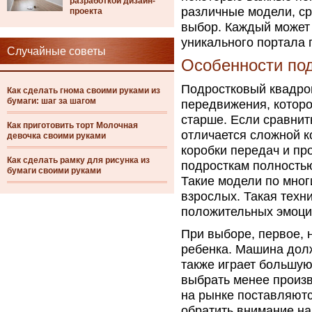
разработкой дизайн-
различные модели, с
проекта
выбор. Каждый може
уникального портала 
Случайные советы
Особенности под
Подростковый квадро
Как сделать гнома своими руками из
бумаги: шаг за шагом
передвижения, которо
старше. Если сравнит
Как приготовить торт Молочная
отличается сложной к
девочка своими руками
коробки передач и пр
Как сделать рамку для рисунка из
подросткам полностью
бумаги своими руками
Такие модели по мно
взрослых. Такая техн
положительных эмоций
При выборе, первое, н
ребенка. Машина долж
также играет большую
выбрать менее произ
на рынке поставляют
обратить внимание на