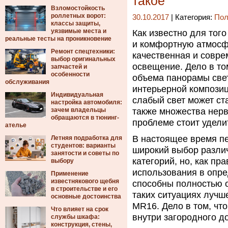
такое
Взломостойкость
роллетных ворот:
30.10.2017
| Категория:
Пол
классы защиты,
уязвимые места и
Как известно для тог
реальные тесты на проникновение
и комфортную атмосфе
Ремонт спецтехники:
качественная и совре
выбор оригинальных
освещение.
Дело в то
запчастей и
особенности
объема панорамы свет
обслуживания
интерьерной композиц
Индивидуальная
слабый свет может ст
настройка автомобиля:
зачем владельцы
также множества нерв
обращаются в тюнинг-
проблеме стоит удели
ателье
В настоящее время п
Летняя подработка для
студентов: варианты
широкий выбор разли
занятости и советы по
категорий, но, как пр
выбору
использования в опр
Применение
известнякового щебня
способны полностью о
в строительстве и его
таких ситуациях лучш
основные достоинства
MR16. Дело в том, чт
Что влияет на срок
внутри загородного до
службы шкафа:
конструкция, стены,