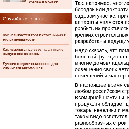
крепеж и монтаж
Так, например, многи
беседок или декорати
садовом участке, при
Случайные советы
аппараты являются по
разбить их практичес
крепких строительных
Как называется торт в стаканчиках и
его разновидности
разработаны ведущим
Как изменить пылесос на функцию
Надо сказать, что по
выдува шаг за шагом
большой функциональн
многие домовладельц
Лучшие модели пылесосов для
химчистки автомобиля
освещения своих авт
помещений и мастерс
В настоящее время с
любом российском стр
Всемирной Паутины. В
продукции обладает д
товары невелики и м
таком виде осветител
разнообразных строит