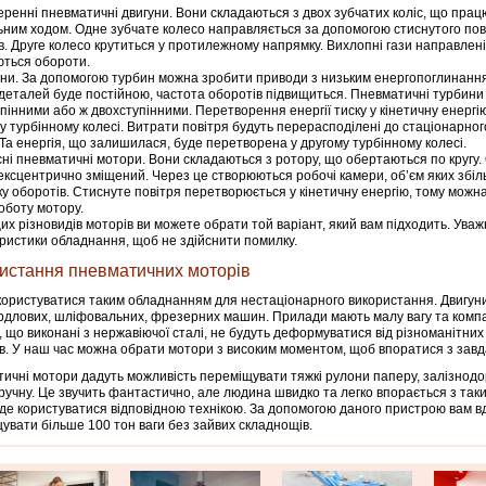
ренні пневматичні двигуни. Вони складаються з двох зубчатих коліс, що працю
ьним ходом. Одне зубчате колесо направляється за допомогою стиснутого пов
в. Друге колесо крутиться у протилежному напрямку. Вихлопні гази направлені 
ться обороти.
ни. За допомогою турбин можна зробити приводи з низьким енергопоглинанн
деталей буде постійною, частота оборотів підвищиться. Пневматичні турбини
пінними або ж двохступінними. Перетворення енергії тиску у кінетичну енергію
 турбінному колесі. Витрати повітря будуть перерасподілені до стаціонарног
 Та енергія, що залишилася, буде перетворена у другому турбінному колесі.
ні пневматичні мотори. Вони складаються з ротору, що обертаються по кругу. 
ексцентрично зміщений. Через це створюються робочі камери, об’єм яких збіл
у оборотів. Стиснуте повітря перетворюється у кінетичну енергію, тому можн
роботу мотору.
их різновидів моторів ви можете обрати той варіант, який вам підходить. Уваж
ристики обладнання, щоб не здійснити помилку.
истання пневматичних моторів
ористуватися таким обладнанням для нестаціонарного використання. Двигуни
рдлових, шліфовальних, фрезерних машин. Прилади мають малу вагу та компа
, що виконані з нержавіючої сталі, не будуть деформуватися від різноманітних
в. У наш час можна обрати мотори з високим моментом, щоб впоратися з завд
ичні мотори дадуть можливість переміщувати тяжкі рулони паперу, залізнодо
вручну. Це звучить фантастично, але людина швидко та легко впорається з та
де користуватися відповідною технікою. За допомогою даного пристрою вам в
увати більше 100 тон ваги без зайвих складнощів.