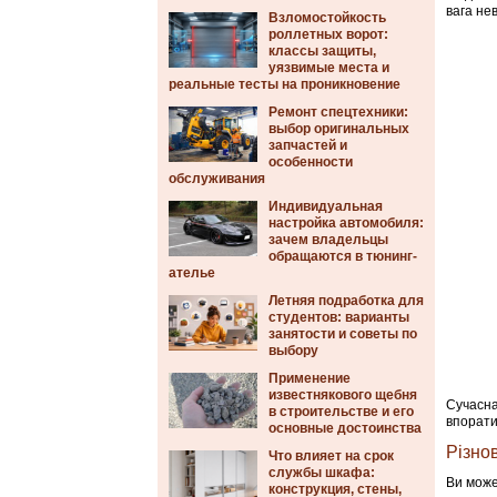
вага не
Взломостойкость
роллетных ворот:
классы защиты,
уязвимые места и
реальные тесты на проникновение
Ремонт спецтехники:
выбор оригинальных
запчастей и
особенности
обслуживания
Индивидуальная
настройка автомобиля:
зачем владельцы
обращаются в тюнинг-
ателье
Летняя подработка для
студентов: варианты
занятости и советы по
выбору
Применение
известнякового щебня
Сучасн
в строительстве и его
впорати
основные достоинства
Різно
Что влияет на срок
службы шкафа:
Ви може
конструкция, стены,