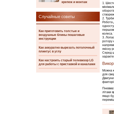
крепеж и монтаж
Шесте
мінімал
обороті
створюю
Случайные советы
Турби
Робота 
односту
першому
Как приготовить толстые и
колеса.
воздушные блины пошаговые
Лопас
инструкции
ротору 
напрямк
Как аккуратно вырезать потолочный
якісну 
плинтус в углу
Серед ц
характе
Как настроить старый телевизор LG
Викор
для работы с приставкой и каналами
Можна к
для све
Двигуни
факторі
Пневмат
літаки 
якщо бу
переміщ