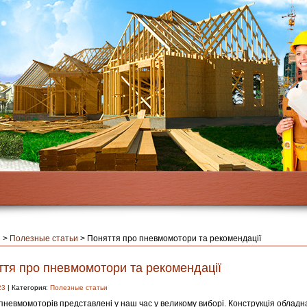
я
>
Полезные статьи
>
Поняття про пневмомотори та рекомендації
ття про пневмомотори та рекомендації
23
| Категория:
Полезные статьи
пневмомоторів представлені у наш час у великому виборі. Конструкція обладн