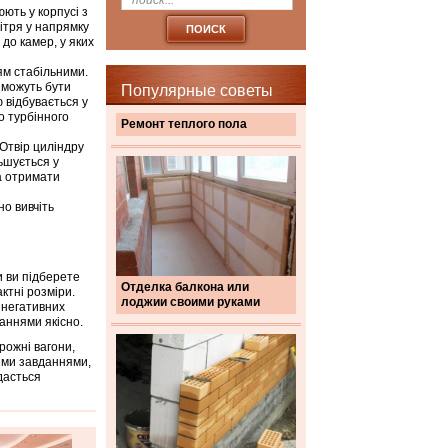
ють у корпусі з
ітря у напрямку
до камер, у яких
ям стабільними.
 можуть бути
Популярные советы
 відбувається у
о турбінного
Ремонт теплого пола
Отвір циліндру
ьшується у
а отримати
но вивчіть
 ви підберете
Отделка балкона или
ктні розміри.
лоджии своими руками
 негативних
аннями якісно.
рожні вагони,
кими завданнями,
дасться