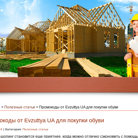
я
>
Полезные статьи
>
Промокоды от Evzuttya UA для покупки обуви
коды от Evzuttya UA для покупки обуви
24
| Категория:
Полезные статьи
шопинг становится еще приятнее, когда можно отлично сэкономить с помощ