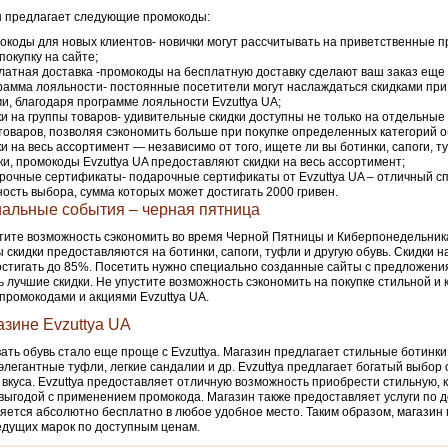
 предлагает следующие промокоды:
окоды для новых клиентов- новички могут рассчитывать на приветственные 
покупку на сайте;
латная доставка -промокоды на бесплатную доставку сделают ваш заказ еще
рамма лояльности- постоянные посетители могут наслаждаться скидками при
и, благодаря программе лояльности Evzuttya UA;
ки на группы товаров- удивительные скидки доступны не только на отдельные 
товаров, позволяя сэкономить больше при покупке определенных категорий о
ки на весь ассортимент — независимо от того, ищете ли вы ботинки, сапоги, т
ки, промокоды Evzuttya UA предоставляют скидки на весь ассортимент;
рочные сертификаты- подарочные сертификаты от Evzuttya UA – отличный с
ость выбора, сумма которых может достигать 2000 гривен.
альные события – черная пятница
тите возможность сэкономить во время Черной Пятницы и Киберпонедельник
 скидки предоставляются на ботинки, сапоги, туфли и другую обувь. Скидки н
остигать до 85%. Посетить нужно специально созданные сайты с предложени
ь лучшие скидки. Не упустите возможность сэкономить на покупке стильной и
 промокодами и акциями Evzuttya UA.
азине Evzuttya UA
ать обувь стало еще проще с Evzuttya. Магазин предлагает стильные ботинки
 элегантные туфли, легкие сандалии и др. Evzuttya предлагает богатый выбор 
 вкуса. Evzuttya предоставляет отличную возможность приобрести стильную, 
 выгодой с применением промокода. Магазин также предоставляет услуги по д
яется абсолютно бесплатно в любое удобное место. Таким образом, магазин
едущих марок по доступным ценам.