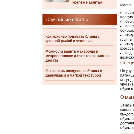
крепеж и монтаж
Магазин
пром
первую 
Случайные советы
бесп
прог
бонусам
скид
Как красиво подавать блины с
группы 
красной рыбой и зеленью
скид
кроссов
Можно ли варить макароны в
пода
микроволновке и как это правильно
возможн
делать
Специ
Как испечь воздушные блины с
Не упус
дырочками и мягкой текстурой
пятницы
могут д
упустит
обуви с
О маг
Заказыв
сапоги,
каждого
обувь с
доставл
обувь в