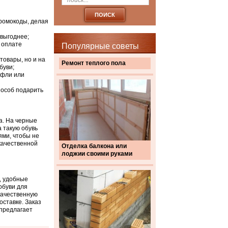
промокоды, делая
 выгоднее;
 оплате
Популярные советы
товары, но и на
Ремонт теплого пола
буви;
уфли или
пособ подарить
а. На черные
а такую обувь
ями, чтобы не
 качественной
Отделка балкона или
лоджии своими руками
, удобные
обуви для
качественную
оставке. Заказ
 предлагает