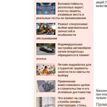
акций. 
Взломостойкость
качеств
роллетных ворот:
классы защиты,
уязвимые места и
реальные тесты на проникновение
Ремонт спецтехники:
выбор оригинальных
запчастей и
особенности
обслуживания
Индивидуальная
настройка автомобиля:
зачем владельцы
обращаются в тюнинг-
ателье
Летняя подработка для
студентов: варианты
занятости и советы по
выбору
Применение
известнякового щебня
в строительстве и его
Магазин
основные достоинства
при пок
лучшие 
Что влияет на срок
службы шкафа:
Промо
конструкция, стены,