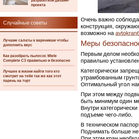
разработкой дизайн-
проекта
Очень важно соблюдат
Случайные советы
конструкция, окружаю
возможно на
avtokran6
Лучшие салаты к вареникам чтобы
Меры безопасно
дополнить вкус
Первым делом необхо
Как разобрать пылесос Miele
правильно установлен
Complete C3 правильно и безопасно
Категорически запрещ
Лучшее в жизни найти того кто
смотрит на тебя так же как этот
утрамбованным грунто
парень на торт
Оптимальный угол нак
При этом между подв
быть минимум один ме
Внутри категорически
подъеме чего-либо.
В техническом паспор
Поднимать больше нег
При этом кран необхо