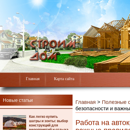
Главная
Карта сайта
Новые статьи
Главная
>
Полезные с
безопасности и важн
Как легко купить
Работа на авток
шатры и зонты: выбор
конструкций для
мероприятий и отдыха