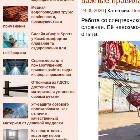
важные правил
Медная
24.05.2020
| Категория:
Пол
водопроводная труба:
особенности,
Работа со спецтехник
преимущества и
применение
сложная. Её невозмож
опыта.
Басейн «Софія Sport»
у Києві: комфортне
плавання та
оздоровлення для
всієї родини
Спринклеры для
пожаротушения:
принцип работы виды
и сферы применения
Отбойники из ЛДСП:
достоинства
материала и установка
своими руками
УФ-защита сотового
поликарбоната: как
отличить
качественный
материал от дешевой подделки
Как подготовить
квартиру перед