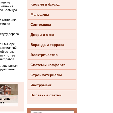
 нее не
Кровля и фасад
рименения
ело большую
Мансарды
 в компанию
ссии по
Сантехника
стуру дерева
Двери и окна
При выборе
Веранда и терраса
а акриловой
вой основе.
Электричество
исит от ее
ных работ.
Системы комфорта
нилацетатная
грунтовка●
Стройматериалы
Инструмент
Полезные статьи
овление
в в