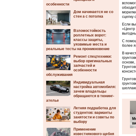
вспомог
особенности
обходит
Дом начинается не со
морилки
стен а с потолка
сцепку 
Если вы
«Центр 
Взломостойкость
выгодн
роллетных ворот:
классы защиты,
С помощ
уязвимые места и
более я
реальные тесты на проникновение
В качес
Ремонт спецтехники:
грунтов
выбор оригинальных
основе,
запчастей и
Грунтов
особенности
консист
обслуживания
Грунтов
Индивидуальная
грунтов
настройка автомобиля:
шеллако
зачем владельцы
обращаются в тюнинг-
ателье
Летняя подработка для
студентов: варианты
занятости и советы по
М
выбору
в
Применение
известнякового щебня