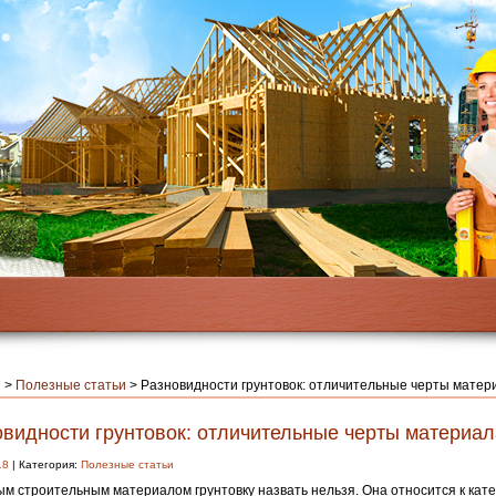
я
>
Полезные статьи
>
Разновидности грунтовок: отличительные черты матер
овидности грунтовок: отличительные черты материал
18
| Категория:
Полезные статьи
м строительным материалом грунтовку назвать нельзя.
Она относится к кат