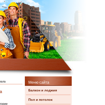
иала
Меню сайта
Балкон и лоджия
а
Пол и потолок
егории