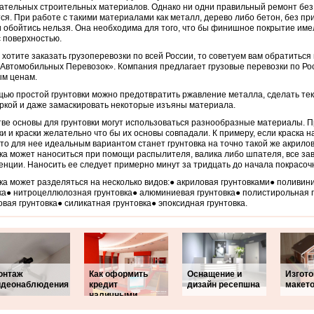
ательных строительных материалов. Однако ни одни правильный ремонт без
ся. При работе с такими материалами как металл, дерево либо бетон, без п
 обойтись нельзя. Она необходима для того, что бы финишное покрытие им
с поверхностью.
 хотите заказать грузоперевозки по всей России, то советуем вам обратиться
Автомобильных Перевозок». Компания предлагает грузовые перевозки по Ро
ым ценам.
ью простой грунтовки можно предотвратить ржавление металла, сделать тек
ркой и даже замаскировать некоторые изъяны материала.
тве основы для грунтовки могут использоваться разнообразные материалы. 
ки и краски желательно что бы их основы совпадали. К примеру, если краска н
 то для нее идеальным вариантом станет грунтовка на точно такой же акрило
ка может наноситься при помощи распылителя, валика либо шпателя, все зав
енции. Наносить ее следует примерно минут за тридцать до начала покрасоч
ка может разделяться на несколько видов:● акриловая грунтовками● поливи
ка● нитроцеллюлозная грунтовка● алюминиевая грунтовка● полистирольная 
вая грунтовка● силикатная грунтовка● эпоксидная грунтовка.
онтаж
Как оформить
Оснащение и
Изгот
идеонаблюдения
кредит
дизайн ресепшна
макето
наличными