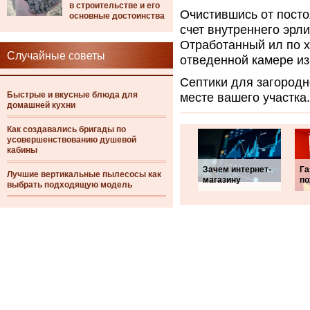
в строительстве и его
Очистившись от посто
основные достоинства
счет внутреннего эрл
Отработанный ил по х
Случайные советы
отведенной камере и
Септики для загородн
Быстрые и вкусные блюда для
месте вашего участк
домашней кухни
Как создавались бригады по
усовершенствованию душевой
кабины
Зачем интернет-
Га
Лучшие вертикальные пылесосы как
магазину
по
выбрать подходящую модель