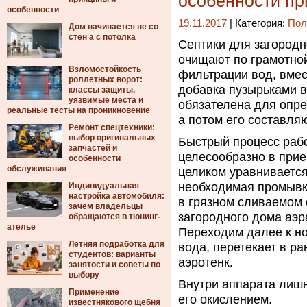
особенности п
особенности
19.11.2017
| Категория:
Пол
Дом начинается не со
стен а с потолка
Септики для загородн
очищают по грамотной
Взломостойкость
фильтрации вод, вмес
роллетных ворот:
добавка пузырьками в
классы защиты,
уязвимые места и
обязателена для опре
реальные тесты на проникновение
а потом его составл
Ремонт спецтехники:
выбор оригинальных
Быстрый процесс рабо
запчастей и
целесообразно в прие
особенности
обслуживания
целиком уравнивается
необходимая промывк
Индивидуальная
настройка автомобиля:
в грязном сливаемом с
зачем владельцы
загородного дома аэр
обращаются в тюнинг-
ателье
Переходим далее к но
Летняя подработка для
вода, перетекает в р
студентов: варианты
аэротенк.
занятости и советы по
выбору
Внутри аппарата лиш
Применение
его окислением.
известнякового щебня