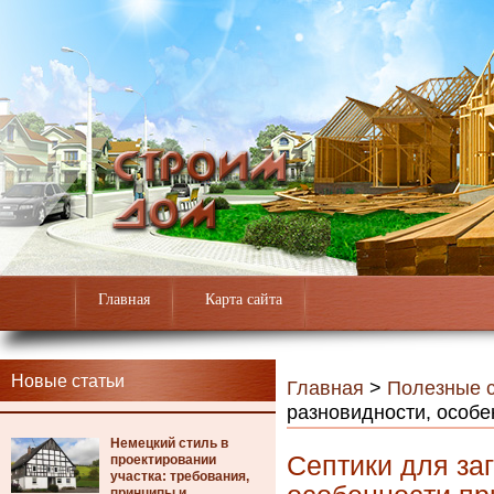
Главная
Карта сайта
Новые статьи
Главная
>
Полезные с
разновидности, особ
Немецкий стиль в
Септики для за
проектировании
участка: требования,
принципы и