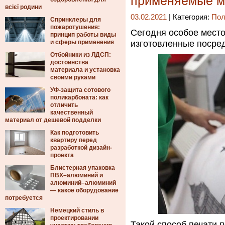
применяемые м
всієї родини
03.02.2021
| Категория:
Пол
Спринклеры для
пожаротушения:
Сегодня особое мест
принцип работы виды
и сферы применения
изготовленные посре
Отбойники из ЛДСП:
достоинства
материала и установка
своими руками
УФ-защита сотового
поликарбоната: как
отличить
качественный
материал от дешевой подделки
Как подготовить
квартиру перед
разработкой дизайн-
проекта
Блистерная упаковка
ПВХ–алюминий и
алюминий–алюминий
— какое оборудование
потребуется
Немецкий стиль в
проектировании
Такой способ печати п