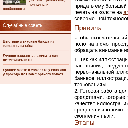
участка: требования,
принципы и
придать ему большей 
особенности
печать на холсте на
a
современной технолог
Случайные советы
Правила
Чтобы окончательный
Быстрые и вкусные блюда из
полотна и смог просл
говядины на обед
обращать внимание на
Лучшие варианты ламината для
Так как иллюстраци
детской комнаты
расстояния, следует 
Лучшее место в самолёте у окна или
первоначальной иллю
у прохода для комфортного полёта
баннере, иллюстрации
требованиям.
Готовая работа до
средствами, которые п
качество иллюстрации
средства выполняют 
скопления пыли.
Этапы