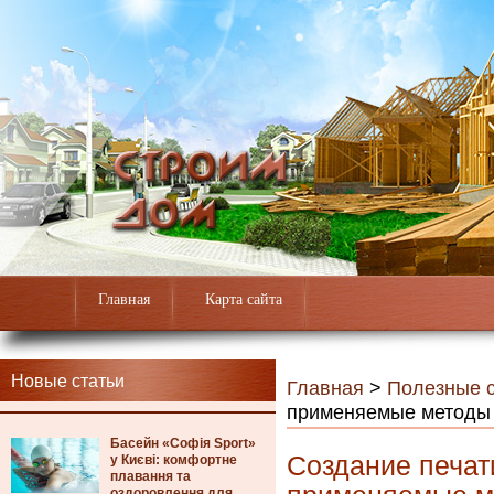
Главная
Карта сайта
Новые статьи
Главная
>
Полезные с
применяемые методы
Басейн «Софія Sport»
Создание печат
у Києві: комфортне
плавання та
оздоровлення для