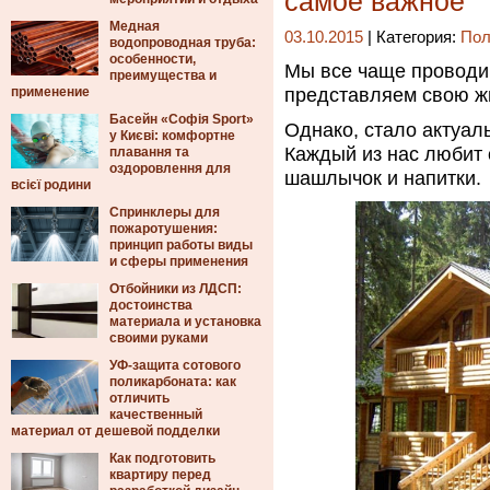
самое важное
Медная
03.10.2015
| Категория:
Пол
водопроводная труба:
особенности,
Мы все чаще проводим
преимущества и
применение
представляем свою жи
Басейн «Софія Sport»
Однако, стало актуаль
у Києві: комфортне
Каждый из нас любит 
плавання та
оздоровлення для
шашлычок и напитки.
всієї родини
Спринклеры для
пожаротушения:
принцип работы виды
и сферы применения
Отбойники из ЛДСП:
достоинства
материала и установка
своими руками
УФ-защита сотового
поликарбоната: как
отличить
качественный
материал от дешевой подделки
Как подготовить
квартиру перед