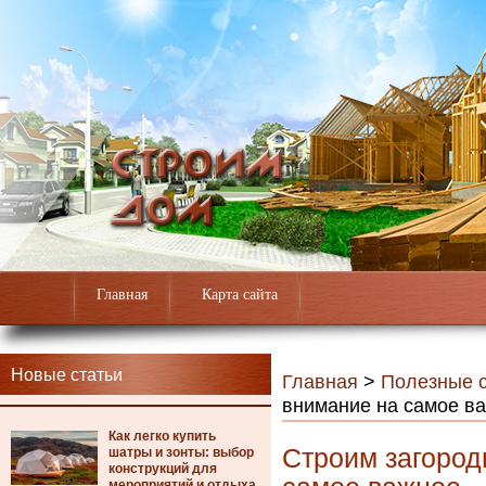
Главная
Карта сайта
Новые статьи
Главная
>
Полезные с
внимание на самое в
Как легко купить
Строим загород
шатры и зонты: выбор
конструкций для
мероприятий и отдыха