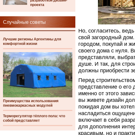
разработкой дизайн-
проекта
Случайные советы
Но, согласитесь, вед
свой загородный дом.
Лучшие регионы Аргентины для
городом, покупай и жи
комфортной жизни
своего дома с нуля. 
представляли, выбрат
душе. И так, для стр
должны приобрести з
Перед строительством
представление о его 
именно от этого зави
вы живете дизайн дол
Преимущества использования
пневмокаркасных модулей
покидая дом вы хотел
насладиться ощущени
Терморегулятор тёплого пола: что
включает в себя разр
собой представляет
для дополнения интер
красивым, но и практ