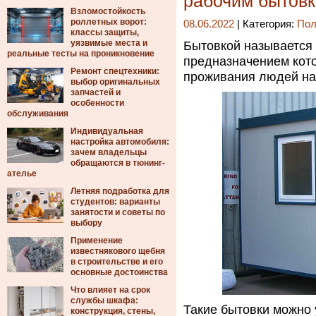
рабочим бытов
Взломостойкость
роллетных ворот:
08.06.2022
| Категория:
Пол
классы защиты,
уязвимые места и
Бытовкой называется
реальные тесты на проникновение
предназначением кот
Ремонт спецтехники:
проживания людей на 
выбор оригинальных
запчастей и
особенности
обслуживания
Индивидуальная
настройка автомобиля:
зачем владельцы
обращаются в тюнинг-
ателье
Летняя подработка для
студентов: варианты
занятости и советы по
выбору
Применение
известнякового щебня
в строительстве и его
основные достоинства
Что влияет на срок
службы шкафа:
Такие бытовки можно 
конструкция, стены,