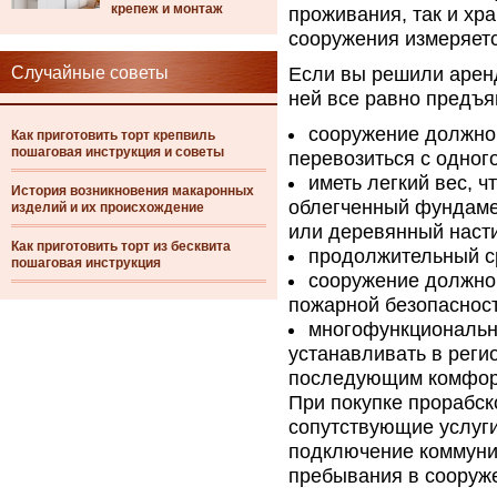
крепеж и монтаж
проживания, так и хр
сооружения измеряетс
Случайные советы
Если вы решили арен
ней все равно предъя
сооружение должно
Как приготовить торт крепвиль
пошаговая инструкция и советы
перевозиться с одного
иметь легкий вес, 
История возникновения макаронных
облегченный фундамен
изделий и их происхождение
или деревянный наст
Как приготовить торт из бесквита
продолжительный ср
пошаговая инструкция
сооружение должно
пожарной безопасност
многофункциональн
устанавливать в реги
последующим комфор
При покупке прорабск
сопутствующие услуги
подключение коммуни
пребывания в сооруж