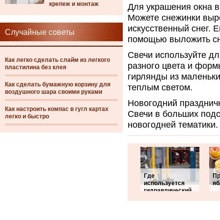
крепеж и монтаж
Для украшения окна в
Можете снежинки выре
искусственный снег. 
Случайные советы
помощью выложить сне
Свечи используйте дл
Как легко сделать слайм из легкого
разного цвета и форм
пластилина без клея
гирлянды из маленьки
Как сделать бумажную корзину для
теплым светом.
воздушного шара своими руками
Новогодний праздничн
Как настроить компас в гугл картах
Свечи в больших подс
легко и быстро
новогодней тематики. 
Где
Пр
используется
яб
гидравлический