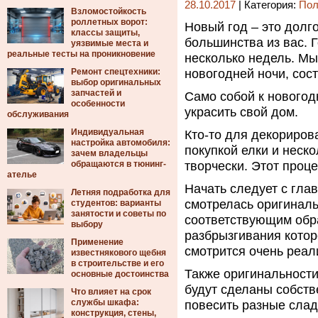
28.10.2017
| Категория:
Пол
Взломостойкость
роллетных ворот:
Новый год – это дол
классы защиты,
большинства из вас. 
уязвимые места и
реальные тесты на проникновение
несколько недель.
Мы 
Ремонт спецтехники:
новогодней ночи, сос
выбор оригинальных
запчастей и
Само собой к новогод
особенности
украсить свой дом.
обслуживания
Индивидуальная
Кто-то для декориров
настройка автомобиля:
покупкой елки и неск
зачем владельцы
обращаются в тюнинг-
творчески. Этот проц
ателье
Начать следует с глав
Летняя подработка для
смотрелась оригиналь
студентов: варианты
занятости и советы по
соответствующим обра
выбору
разбрызгивания которо
Применение
смотрится очень реал
известнякового щебня
в строительстве и его
Также оригинальности
основные достоинства
будут сделаны собств
Что влияет на срок
службы шкафа:
повесить разные слад
конструкция, стены,