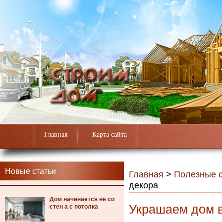
Главная
Карта сайта
Новые статьи
Главная
>
Полезные с
декора
Дом начинается не со
Украшаем дом в
стен а с потолка