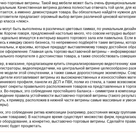
чно-торговые витрины.
Такой вид мебели может быть очень функциональным 
уальным. Качественная витрина должна полностью отвечать той цели, для к
тается, а именно: демонстрация товара. Вы обязательно найдёте нужное дл
готовители предлагают огромный выбор витрин различной ценовой категории:
до класса «люкс».
 могут быть выполнены в различных цветовых гаммах, по уникальным дизай
м. Короче говоря, предложений настолько много, что совсем нетрудно выбрат
 идеально впишутся в интерьер вашего торгового зала или павильона. Если 
есь к имиджу своего бизнеса, то непременно подберёте такие витрины, котор
нальны, и красивы, которые придадут выставляемому товару достойное обр
ое оформление. Главная цель торгово-выставочной витрины – информирова
ального покупателя о достоинствах товара, а также способствовать соверше
р, в магазине, предлагающем купить специализированную видеотехнику: ка
гистраторы, видеопередатчики, на центральной витрине целесообразно раз
е модели этой спецтехники, а также самые дорогостоящие экземпляры. Со
дители изготавливают витрины из высококачественных и износостойких мате
иниевого профиля, панели из ДСП и ПВХ, полки из стекла, а также всевозмо
уют секреты правильного расположения товаров на представленных в торг
х. Во-первых, это соблюдение простейшего баланса – симметрии в композици
людение правила устойчивости выставочно-торговой витрины (такого результ
уть, к примеру, расположив в нижней части витрины самые массивные и увес
яры).
их, это соблюдение ритма композиции (например, расстояния между группам
ыми товарами). В настоящее время существует множество фирм, предлагаю
е оборудование, а конкретно, выставочно-торговые витрины. Сделайте прав
изнес будет процветать.