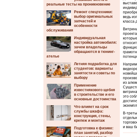
выставо
реальные тесты на проникновение
индивид
Ремонт спецтехники:
приобре
выбор оригинальных
ведь из
запчастей и
класса 
особенности
Витрины
обслуживания
проекта
Индивидуальная
которые
настройка автомобиля:
относит
зачем владельцы
функцио
обращаются в тюнинг-
грамотн
ателье
потенци
Летняя подработка для
Наприме
студентов: варианты
видеоре
занятости и советы по
новейши
выбору
произво
из алюм
Применение
Существ
известнякового щебня
витрина
в строительстве и его
это соб
основные достоинства
достигн
экземпл
Что влияет на срок
службы шкафа:
В-треть
конструкция, стены,
отдельн
крепеж и монтаж
торгово
и ваш б
Подготовка к физике:
план занятий, разбор