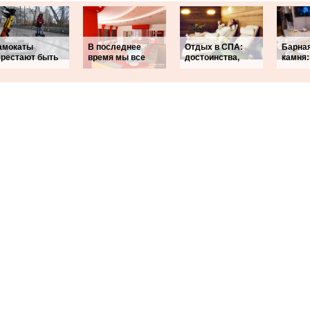
амокаты
В последнее
Отдых в СПА:
Барная
ерестают быть
время мы все
достоинства,
камня: