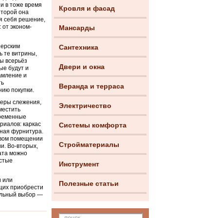
и в тоже время
Кровля и фасад
оторой она
я себя решение,
 от эконом-
Мансарды
нерским
Сантехника
ь те витрины,
вы всерьёз
Двери и окна
ые будут и
амление и
ть
Веранда и терраса
нию покупки.
меры слежения,
Электричество
местить
временные
риалов: каркас
Системы комфорта
жная фурнитура.
овом помещении
Стройматериалы
и. Во-вторых,
ата можно
истые
Инструмент
и или
Полезные статьи
щих приобрести
ильный выбор —