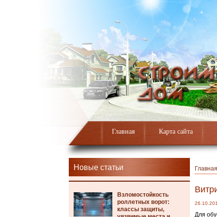
Главная
Карта сайта
Новые статьи
Главна
Витр
Взломостойкость
роллетных ворот:
26.10.20
классы защиты,
Для обу
уязвимые места и