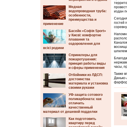
террито
Медная
провест
водопроводная труба:
издан п
особенности,
Сегодня
преимущества и
гостей 
применение
соревну
Басейн «Софія Sport»
Напомни
у Києві: комфортне
располо
плавання та
Каналом
оздоровлення для
восхища
всієї родини
шпилем-
Спринклеры для
Благода
пожаротушения:
нержаве
принцип работы виды
часы, п
и сферы применения
Также в
Отбойники из ЛДСП:
Данько-
достоинства
фарфора
материала и установка
своими руками
УФ-защита сотового
поликарбоната: как
отличить
качественный
Т
материал от дешевой подделки
пе
Как подготовить
квартиру перед