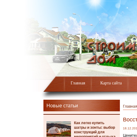
Главная
Карта сайта
Новые статьи
Главна
Восс
Как легко купить
шатры и зонты: выбор
18.12.20
конструкций для
Ценител
мероприятий и отдыха