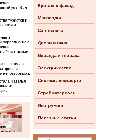
 решено
Кровля и фасад
анный указ был
Мансарды
тва туристов и
чеством и
Сантехника
сквы и
у параллельно с
Двери и окна
 здания
д с 24-метровым
Веранда и терраса
да на шпиле из
Электричество
 старинные
ла неповторимой.
Системы комфорта
отала Наталья
нами из
ории.
Стройматериалы
Инструмент
Полезные статьи
ная:
ительные