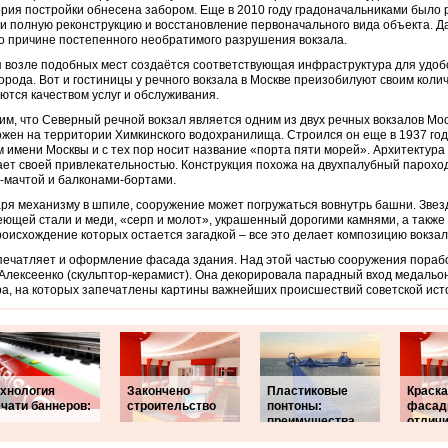
рия постройки обнесена забором. Еще в 2010 году градоначальниками было
и полную реконструкцию и восстановление первоначального вида объекта. Д
о причине постепенного необратимого разрушения вокзала.
 возле подобных мест создаётся соответствующая инфраструктура для удобс
города. Вот и гостиницы у речного вокзала в Москве преизобилуют своим коли
ются качеством услуг и обслуживания.
м, что Северный речной вокзал является одним из двух речных вокзалов Мо
жен на территории Химкинского водохранилища. Строился он еще в 1937 год
 имени Москвы и с тех пор носит название «порта пяти морей». Архитектура
ет своей привлекательностью. Конструкция похожа на двухпалубный парохо
мачтой и балконами-бортами.
ря механизму в шпиле, сооружение может погружаться вовнутрь башни. Звез
ющей стали и меди, «серп и молот», украшенный дорогими камнями, а также
роисхождение которых остается загадкой – все это делает композицию вокза
печатляет и оформление фасада здания. Над этой частью сооружения пораб
Алексеенко (скульптор-керамист). Она декорировала парадный вход медальо
, на которых запечатлены картины важнейших происшествий советской ист
ехнология
Закончено
Пластиковые
Краска
чати баннеров:
строительство
понтоны:
фасад
преимущества,
отлич