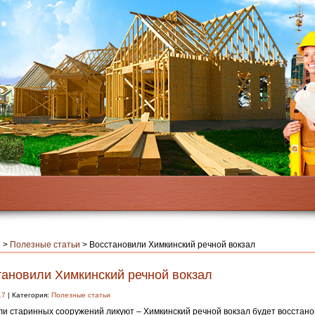
я
>
Полезные статьи
>
Восстановили Химкинский речной вокзал
тановили Химкинский речной вокзал
17
| Категория:
Полезные статьи
и старинных сооружений ликуют – Химкинский речной вокзал будет восстано