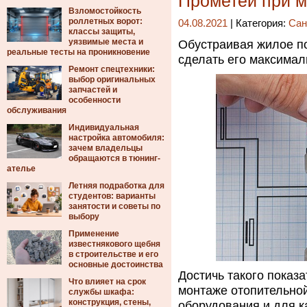
Прометей при м
Взломостойкость
роллетных ворот:
04.08.2021
| Категория:
Сан
классы защиты,
уязвимые места и
Обустраивая жилое п
реальные тесты на проникновение
сделать его максима
Ремонт спецтехники:
выбор оригинальных
запчастей и
особенности
обслуживания
Индивидуальная
настройка автомобиля:
зачем владельцы
обращаются в тюнинг-
ателье
Летняя подработка для
студентов: варианты
занятости и советы по
выбору
Применение
известнякового щебня
в строительстве и его
основные достоинства
Достичь такого показ
Что влияет на срок
монтаже отопительной
службы шкафа:
конструкция, стены,
оборудования и для к