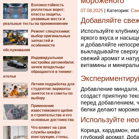
мороженого
Взломостойкость
роллетных ворот:
07.08.2025
| Категория:
Сан
классы защиты,
Добавляйте свеж
уязвимые места и
реальные тесты на проникновение
Используйте клубнику,
Ремонт спецтехники:
выбор оригинальных
яркого вкуса и насыщ
запчастей и
и добавляйте непосре
особенности
обслуживания
выкладывайте сверху
свежий аромат и нату
Индивидуальная
настройка автомобиля:
витамины и минералы
зачем владельцы
обращаются в тюнинг-
ателье
Экспериментиру
Летняя подработка для
Добавление миндаля, 
студентов: варианты
занятости и советы по
создаст приятную тек
выбору
перед добавлением, ч
Применение
белки делают мороже
известнякового щебня
в строительстве и его
Используйте не
основные достоинства
Что влияет на срок
Корица, кардамон, им
службы шкафа:
глубокий аромат. Доб
конструкция, стены,