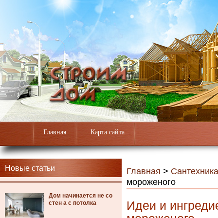
Главная
Карта сайта
Новые статьи
Главная
>
Сантехник
мороженого
Дом начинается не со
Идеи и ингреди
стен а с потолка