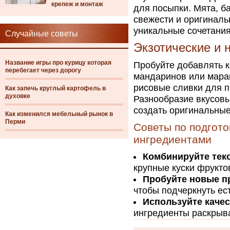
крепеж и монтаж
для посыпки. Мята, б
свежести и оригиналь
уникальные сочетания
Случайные советы
Экзотические и 
Название игры про курицу которая
Пробуйте добавлять к
перебегает через дорогу
мандаринов или марак
рисовые сливки для п
Как запечь круглый картофель в
духовке
Разнообразие вкусовы
создать оригинальные
Как изменился мебельный рынок в
Перми
Советы по подгот
ингредиентами
Комбинируйте тек
крупные куски фрукто
Пробуйте новые п
чтобы подчеркнуть ес
Используйте каче
ингредиенты раскрыв