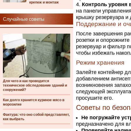
крепеж и монтаж
Контроль уровня 
на панели управления
крышку резервуара и 
Случайные советы
Поддержание и оч
После завершения раб
розетки и опорожните
резервуар и фильтр п
чтобы избежать накоп
Режим хранения
Залейте контейнер д
добавлением антисепт
Для чего и как проводится
возникновения запахо
техническое обследование зданий и
сооружений?
следующей эксплуата
просушите его.
Как долго хранится куриное мясо в
морозилке
Советы по безоп
Фактура: что оно собой представляет,
Не погружайте уст
как выбрать
предназначено для вл
Проверяйте налич