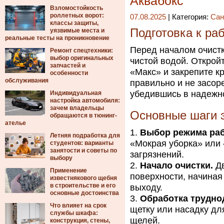
Аквабокс
Взломостойкость
роллетных ворот:
07.08.2025
| Категория:
Сан
классы защиты,
Подготовка к ра
уязвимые места и
реальные тесты на проникновение
Перед началом очистк
Ремонт спецтехники:
выбор оригинальных
чистой водой. Открой
запчастей и
«Макс» и закрепите к
особенности
обслуживания
правильно и не засор
убедившись в надежн
Индивидуальная
настройка автомобиля:
зачем владельцы
Основные шаги 
обращаются в тюнинг-
ателье
Выбор режима ра
Летняя подработка для
«Мокрая уборка» или 
студентов: варианты
занятости и советы по
загрязнений.
выбору
Начало очистки.
Дв
Применение
поверхности, начиная
известнякового щебня
в строительстве и его
выходу.
основные достоинства
Обработка трудно
Что влияет на срок
щетку или насадку дл
службы шкафа:
щелей.
конструкция, стены,