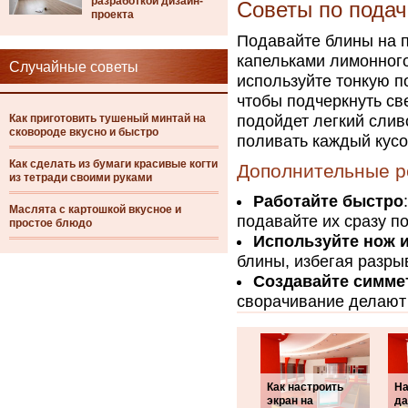
разработкой дизайн-
Советы по подач
проекта
Подавайте блины на п
капельками лимонного
Случайные советы
используйте тонкую по
чтобы подчеркнуть св
Как приготовить тушеный минтай на
подойдет легкий слив
сковороде вкусно и быстро
поливать каждый кусо
Как сделать из бумаги красивые когти
Дополнительные р
из тетради своими руками
Работайте быстро
Маслята с картошкой вкусное и
подавайте их сразу п
простое блюдо
Используйте нож 
блины, избегая разры
Создавайте симм
сворачивание делают
Как настроить
На
экран на
да