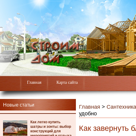
Главная
Карта сайта
Новые статьи
Главная
>
Сантехник
удобно
Как легко купить
Как завернуть б
шатры и зонты: выбор
конструкций для
мероприятий и отдыха