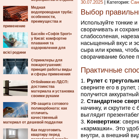
30.07.2025
| Категория:
Сан
Медная
Выбор правильн
водопроводная труба:
особенности,
преимущества и
Используйте тонкие и
применение
сворачивать и сохран
Басейн «Софія Sport»
слабосоленая, нареза
у Києві: комфортне
насыщенный вкус и эс
плавання та
оздоровлення для
сыра или крема, чтоб
всієї родини
сворачивание более 
Спринклеры для
пожаротушения:
Практичные спо
принцип работы виды
и сферы применения
Рулет с треуголь
Отбойники из ЛДСП:
достоинства
сверните его в рулет,
материала и установка
получится аккуратный
своими руками
Стандартное свер
УФ-защита сотового
начинку, и скрутите с
поликарбоната: как
отличить
выглядит презентабел
качественный
Конвертики
: сверн
материал от дешевой подделки
«кармашки». Это удобн
Как подготовить
внутри, а внешний ви
квартиру перед