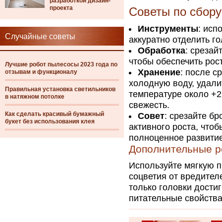
разработкой дизайн-
проекта
Советы по сбору
Инструменты
: исп
Случайные советы
аккуратно отделить г
Обработка
: срезай
чтобы обеспечить рос
Лучшие робот пылесосы 2023 года по
Хранение
: после с
отзывам и функционалу
холодную воду, удали
Правильная установка светильников
температуре около +2
в натяжном потолке
свежесть.
Как сделать красивый бумажный
Совет
: срезайте б
букет без использования клея
активного роста, что
полноценное развитие
Дополнительные р
Используйте мягкую п
соцветия от вредител
только головки достиг
питательные свойства 