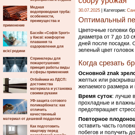
сбору урожая
Медная
30.07.2025
| Категория:
Сан
водопроводная труба:
особенности,
Оптимальный пе
преимущества и
применение
Цветочные головки бр
Басейн «Софія Sport»
диаметра от 7 до 10 с
у Києві: комфортне
плавання та
дней после посадки. 
оздоровлення для
зеленый цвет головок 
всієї родини
Спринклеры для
Когда срезать б
пожаротушения:
принцип работы виды
и сферы применения
Основной znak зрел
желтых или раскрывши
Отбойники из ЛДСП:
достоинства
желаемого размера и 
материала и установка
своими руками
Время суток
: лучше 
УФ-защита сотового
прохладные и влажные
поликарбоната: как
предотвращает стресс
отличить
качественный
Повторное плодоно
материал от дешевой подделки
оставить часть голов
Как подготовить
квартиру перед
побегов и получить д