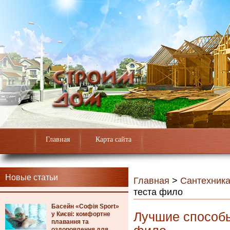
Главная
Карта сайта
Новые статьи
Главная
>
Сантехник
теста фило
Басейн «Софія Sport»
Лучшие способы
у Києві: комфортне
плавання та
оздоровлення для