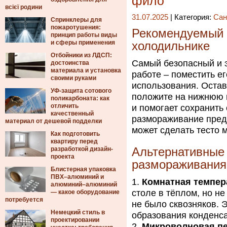
фило
всієї родини
31.07.2025
| Категория:
Сан
Спринклеры для
пожаротушения:
Рекомендуемый 
принцип работы виды
и сферы применения
холодильнике
Отбойники из ЛДСП:
Самый безопасный и 
достоинства
материала и установка
работе – поместить ег
своими руками
использования. Остав
УФ-защита сотового
положите на нижнюю п
поликарбоната: как
отличить
и помогает сохранить
качественный
размораживание пред
материал от дешевой подделки
может сделать тесто 
Как подготовить
квартиру перед
разработкой дизайн-
Альтернативные
проекта
размораживания
Блистерная упаковка
ПВХ–алюминий и
Комнатная темпер
алюминий–алюминий
столе в тёплом, но не
— какое оборудование
потребуется
не было сквозняков. 
Немецкий стиль в
образования конденс
проектировании
Микроволновая п