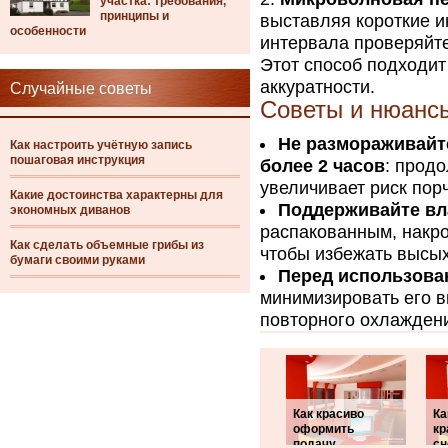
участка: требования,
принципы и
выставляя короткие и
особенности
интервала проверяйте 
Этот способ подходит
аккуратности.
Случайные советы
Советы и нюанс
Не размораживайт
Как настроить учётную запись
пошаговая инструкция
более 2 часов
: прод
увеличивает риск пор
Какие достоинства характерны для
Поддерживайте вл
экономных диванов
распакованным, накро
Как сделать объемные грибы из
чтобы избежать высы
бумаги своими руками
Перед использова
минимизировать его в
повторного охлаждени
Как красиво
Ка
оформить
кр
подачу
сн