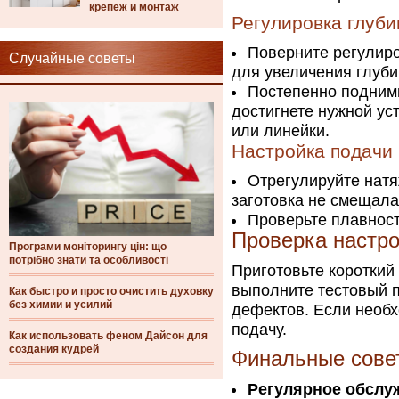
крепеж и монтаж
Регулировка глуби
Поверните регулиро
Случайные советы
для увеличения глуби
Постепенно подними
достигнете нужной ус
или линейки.
Настройка подачи
Отрегулируйте натя
заготовка не смещала
Проверьте плавност
Проверка настро
Програми моніторингу цін: що
потрібно знати та особливості
Приготовьте короткий
выполните тестовый п
Как быстро и просто очистить духовку
без химии и усилий
дефектов. Если необх
подачу.
Как использовать феном Дайсон для
создания кудрей
Финальные сове
Регулярное обслу