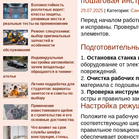
пошаговая инст
Взломостойкость
роллетных ворот:
29.07.2025
| Категория:
Сан
классы защиты,
уязвимые места и
Перед началом работы
реальные тесты на проникновение
и исправны. Проверьт
Ремонт спецтехники:
элементов.
выбор оригинальных
запчастей и
особенности
Подготовительны
обслуживания
Остановка станка 
Индивидуальная
настройка автомобиля:
оборудование от элек
зачем владельцы
повреждений.
обращаются в тюнинг-
ателье
Очистка рабочих 
Летняя подработка для
материала с подошвы
студентов: варианты
Проверка инструм
занятости и советы по
остры и правильно за
выбору
Настройка режу
Применение
известнякового щебня
в строительстве и его
Положите на рабочую 
основные достоинства
соответствующую шир
Что влияет на срок
правильное позицион
службы шкафа:
обеспечивает ровност
конструкция, стены,