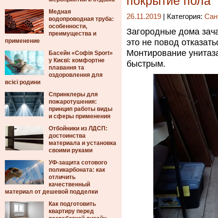
покрытие пола
Медная
26.11.2019
| Категория:
Сан
водопроводная труба:
особенности,
Загородные дома зача
преимущества и
применение
это не повод отказат
Монтирование унитаза
Басейн «Софія Sport»
у Києві: комфортне
быстрым.
плавання та
оздоровлення для
всієї родини
Спринклеры для
пожаротушения:
принцип работы виды
и сферы применения
Отбойники из ЛДСП:
достоинства
материала и установка
своими руками
УФ-защита сотового
поликарбоната: как
отличить
качественный
материал от дешевой подделки
Как подготовить
квартиру перед