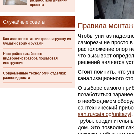
разработкой дизайн-
проекта
Случайные советы
Правила монтаж
Чтобы унитаз надежн
Как изготовить антистресс игрушку из
саморезы не просто в 
бумаги своими руками
расположение опор не
Настройка китайского
что вызывает опреде
видеорегистратора пошаговая
решений является уст
инструкция
Стоит помнить, что у
Современные технологии отделки:
канализационного сто
разновидности
О выборе самого при
позаботиться заранее
о необходимом оборуд
сантехнический прибо
san.ru/catalog/unitazyi
трубы, соединительны
дом. Это позволит сэ