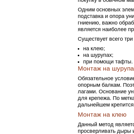
покупку в обычном ма
Одним основных элем
подставка и опора уни
гниению, важно обра
является наиболее п
Существует всего три
на клею;
на шурупах;
при помощи тафты.
Монтаж на шурупа
Обязательное услови
опорным балкам. Поэ
лагами. Основание ун
для крепежа. По метк
дальнейшем крепится
Монтаж на клею
Данный метод являетс
просверливать дыры и