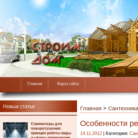
Главная
Карта сайта
Новые статьи
Главная
>
Сантехник
Особенности ре
Спринклеры для
пожаротушения:
принцип работы виды
14.11.2012
| Категория:
Сан
и сферы применения