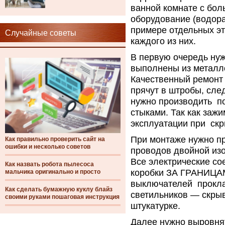
ванной комнате с бол
оборудование (водораз
примере отдельных э
Случайные советы
каждого из них.
В первую очередь нуж
выполнены из металло
Качественный ремонт 
прячут в штробы, сле
нужно производить п
стыками. Так как заж
эксплуатации при скр
При монтаже нужно п
Как правильно проверить сайт на
ошибки и несколько советов
проводов двойной из
Все электрические с
Как назвать робота пылесоса
коробки ЗА ГРАНИЦАМ
мальчика оригинально и просто
выключателей проклад
Как сделать бумажную куклу блайз
светильников — скры
своими руками пошаговая инструкция
штукатурке.
Далее нужно выровнят