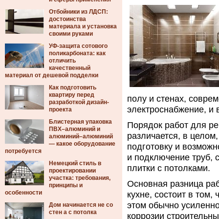
Отбойники из ЛДСП:
достоинства
материала и установка
своими руками
УФ-защита сотового
поликарбоната: как
отличить
качественный
материал от дешевой подделки
Как подготовить
квартиру перед
полу и стенах, совре
разработкой дизайн-
электроснабжение, и
проекта
Блистерная упаковка
Порядок работ для ре
ПВХ–алюминий и
различается, в целом
алюминий–алюминий
— какое оборудование
подготовку и возможн
потребуется
и подключение труб, 
Немецкий стиль в
плитки с потолками.
проектировании
участка: требования,
Основная разница раб
принципы и
особенности
кухне, состоит в том,
этом обычно усиленно
Дом начинается не со
стен а с потолка
коррозии строительных