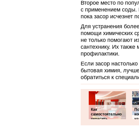
Второе место по попу
с применением соды. 
пока засор исчезнет 
Для устранения более
помощи химических ср
не только помогают и
сантехнику. Их также
профилактики.
Если засор настолько
бытовая химия, лучш
обратиться к специал
Как
П
самостоятельно
ко
украсить
на