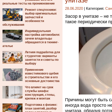
унитазе
реальные тесты на проникновение
28.06.2020
| Категория:
Сан
Ремонт спецтехники:
выбор оригинальных
Засор в унитазе – не 
запчастей и
особенности
такое периодически п
обслуживания
Индивидуальная
настройка автомобиля:
зачем владельцы
обращаются в тюнинг-
ателье
Летняя подработка для
студентов: варианты
занятости и советы по
выбору
Применение
известнякового щебня
в строительстве и его
основные достоинства
Что влияет на срок
службы шкафа:
конструкция, стены,
крепеж и монтаж
Причины могут быть с
иногда вода просто н
Подготовка к физике:
план занятий, разбор
унитаза, образуя пот