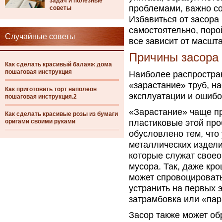
задач и полезные
проблемами, важно со
советы
Избавиться от засора
самостоятельно, поро
Случайные советы
все зависит от масшт
Причины засора
Как сделать красивый балаяж дома
пошаговая инструкция
Наиболее распростра
«зарастание» труб, 
Как приготовить торт наполеон
эксплуатации и ошибо
пошаговая инструкция.2
«Зарастание» чаще пр
Как сделать красивые розы из бумаги
оригами своими руками
пластиковые этой про
обусловлено тем, что 
металлических издели
которые служат свое
мусора. Так, даже кр
может спровоцировать
устранить на первых 
затрамбовка или «пар
Засор также может об