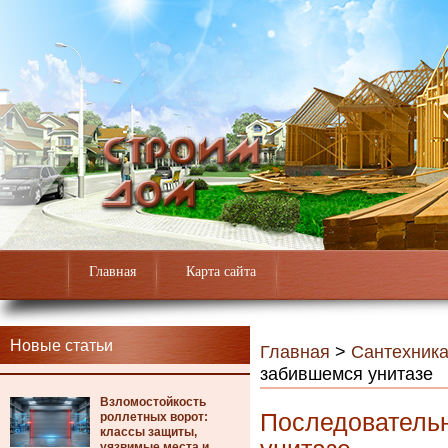
Главная
Карта сайта
Новые статьи
Главная
>
Сантехник
забившемся унитазе
Взломостойкость
Последовательн
роллетных ворот:
классы защиты,
уязвимые места и