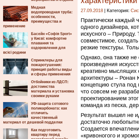
характеристики
Медная
27.09.2018
| Категория:
Сис
водопроводная труба:
особенности,
Практически каждый ч
преимущества и
применение
одного дизайнера, ко
искусного – Природу.
Т
Басейн «Софія Sport»
у Києві: комфортне
совместимое, создать
плавання та
резкие текстуры. Толь
оздоровлення для
всієї родини
Однако, она также не 
Спринклеры для
произведения искусст
пожаротушения:
принцип работы виды
креативно мыслящих 
и сферы применения
архитектуры – Ронан 
Отбойники из ЛДСП:
концепцию стула под н
достоинства
что совсем не разраб
материала и установка
своими руками
проектированием этог
УФ-защита сотового
команда из песка, де
поликарбоната: как
отличить
Результат вышел не и
качественный
достаточно любопытны
материал от дешевой подделки
Создается впечатление
Как подготовить
квартиру перед
«кривоногого и хромог