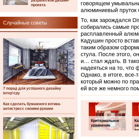
разработкой дизайн-
говорящем умывальник
проекта
алюминиевый пруток 
То, как зарождался Di
Случайные советы
собирались самые про
расплавленный алюми
Кадушин просто встав
таким образом сформи
стула. После этого, 
и… стал ждать. В так
надеяться на то, что 
Однако, в итоге, все-
который можно по пра
ей все же немного по
7 порад для успішного дизайну
інтер'єру
Как сделать бумажного котика-
антистресс своими руками
Критериальное
Ка
уравнение
за
эк