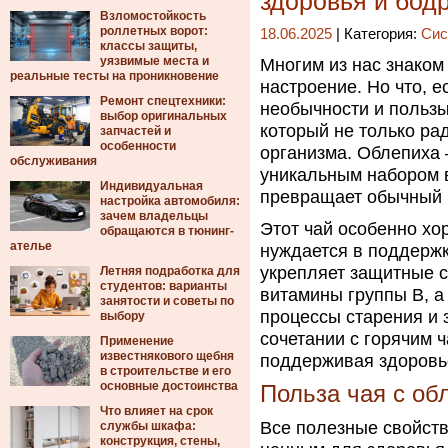
здоровья и бод
Взломостойкость
роллетных ворот:
18.06.2025
| Категория:
Сис
классы защиты,
уязвимые места и
Многим из нас знаком
реальные тесты на проникновение
настроение. Но что, 
Ремонт спецтехники:
необычности и пользы
выбор оригинальных
который не только рад
запчастей и
особенности
организма. Облепиха 
обслуживания
уникальным набором 
Индивидуальная
превращает обычный 
настройка автомобиля:
зачем владельцы
Этот чай особенно хо
обращаются в тюнинг-
ателье
нуждается в поддержк
укрепляет защитные с
Летняя подработка для
студентов: варианты
витамины группы B, а
занятости и советы по
процессы старения и 
выбору
сочетании с горячим 
Применение
известнякового щебня
поддерживая здоровь
в строительстве и его
основные достоинства
Польза чая с об
Что влияет на срок
Все полезные свойств
службы шкафа:
конструкция, стены,