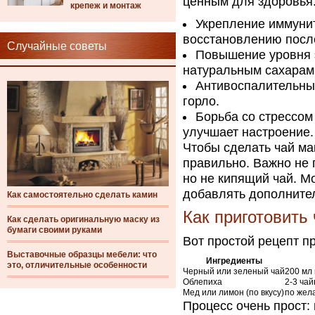
ценным для здоровья.
крепеж и монтаж
Укрепление иммуни
восстановлению посл
Случайные советы
Повышение уровня 
натуральным сахарам
Антивоспалительны
горло.
Борьба со стрессом
улучшает настроение.
Чтобы сделать чай ма
правильно. Важно не 
но не кипящий чай. М
добавлять дополните
Как самостоятельно сделать камин
Как приготовить
Как сделать оригинальную маску из
бумаги своими руками
Вот простой рецепт п
Выставочные образцы мебели: что
Ингредиенты
это, отличительные особенности
Черный или зеленый чай
200 мл 
Облепиха
2-3 чай
Мед или лимон (по вкусу)
по жел
Процесс очень прост: 