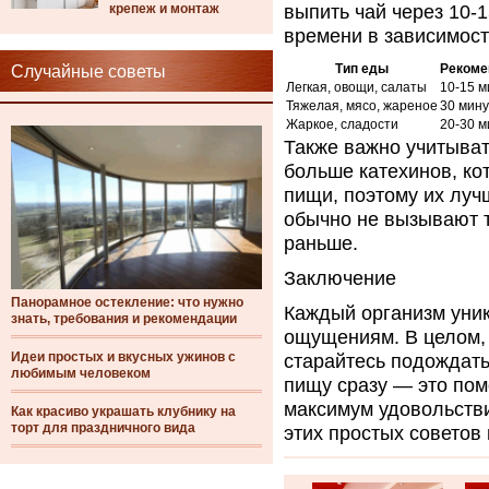
крепеж и монтаж
выпить чай через 10-
времени в зависимост
Тип еды
Рекоме
Случайные советы
Легкая, овощи, салаты
10-15 м
Тяжелая, мясо, жареное
30 мину
Жаркое, сладости
20-30 м
Также важно учитыват
больше катехинов, ко
пищи, поэтому их луч
обычно не вызывают т
раньше.
Заключение
Панорамное остекление: что нужно
Каждый организм уник
знать, требования и рекомендации
ощущениям. В целом, 
Идеи простых и вкусных ужинов с
старайтесь подождать
любимым человеком
пищу сразу — это пом
максимум удовольств
Как красиво украшать клубнику на
торт для праздничного вида
этих простых советов