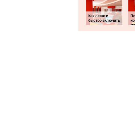
Как легко и
П
быстро включить
кр
м