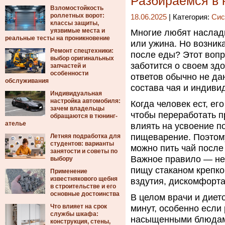
Разбираемся в 
Взломостойкость
роллетных ворот:
18.06.2025
| Категория:
Сис
классы защиты,
уязвимые места и
Многие любят наслади
реальные тесты на проникновение
или ужина. Но возника
Ремонт спецтехники:
после еды? Этот вопро
выбор оригинальных
заботится о своем зд
запчастей и
особенности
ответов обычно не да
обслуживания
состава чая и индиви
Индивидуальная
настройка автомобиля:
Когда человек ест, ег
зачем владельцы
чтобы переработать п
обращаются в тюнинг-
ателье
влиять на усвоение п
пищеварение. Поэтому
Летняя подработка для
студентов: варианты
можно пить чай после
занятости и советы по
Важное правило — не 
выбору
пищу стаканом крепко
Применение
известнякового щебня
вздутия, дискомфорт
в строительстве и его
основные достоинства
В целом врачи и диет
Что влияет на срок
минут, особенно если 
службы шкафа:
насыщенными блюдами.
конструкция, стены,