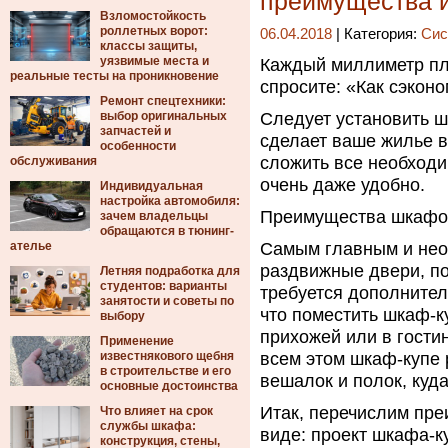
преимущества и
Взломостойкость
роллетных ворот:
06.04.2018
| Категория:
Сис
классы защиты,
уязвимые места и
Каждый миллиметр пл
реальные тесты на проникновение
спросите: «Как сэконо
Ремонт спецтехники:
выбор оригинальных
Следует установить ш
запчастей и
сделает ваше жилье в
особенности
сложить все необходи
обслуживания
очень даже удобно.
Индивидуальная
настройка автомобиля:
Преимущества шкафо
зачем владельцы
обращаются в тюнинг-
ателье
Самым главным и не
раздвижные двери, по
Летняя подработка для
студентов: варианты
требуется дополнител
занятости и советы по
что поместить шкаф-к
выбору
прихожей или в гости
Применение
известнякового щебня
всем этом шкаф-купе
в строительстве и его
вешалок и полок, куд
основные достоинства
Итак, перечислим пр
Что влияет на срок
службы шкафа:
виде: проект шкафа-к
конструкция, стены,