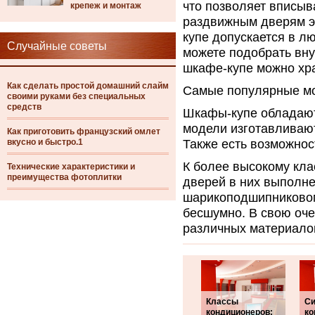
что позволяет вписыв
крепеж и монтаж
раздвижным дверям э
купе допускается в л
Случайные советы
можете подобрать вн
шкафе-купе можно хр
Как сделать простой домашний слайм
Самые популярные м
своими руками без специальных
средств
Шкафы-купе обладают 
модели изготавливают
Как приготовить французский омлет
вкусно и быстро.1
Также есть возможнос
К более высокому кл
Технические характеристики и
преимущества фотоплитки
дверей в них выполне
шарикоподшипниковом
бесшумно. В свою оче
различных материалов
Классы
С
кондиционеров:
ко