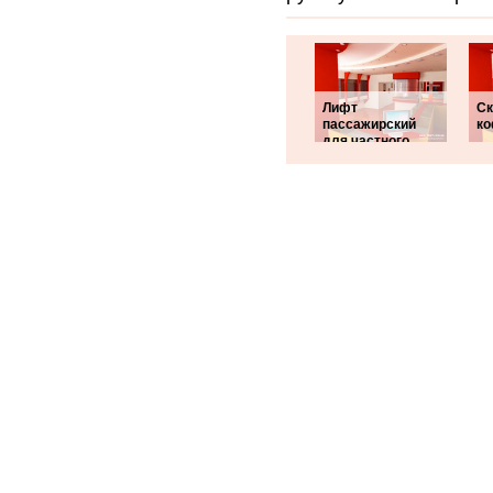
Лифт
Ск
пассажирский
ко
для частного