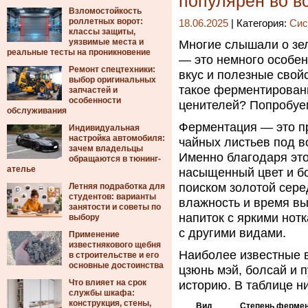
популярен во в
Взломостойкость
роллетных ворот:
18.06.2025
| Категория:
Сис
классы защиты,
уязвимые места и
Многие слышали о зе
реальные тесты на проникновение
— это немного особен
Ремонт спецтехники:
вкус и полезные свойс
выбор оригинальных
такое ферментированн
запчастей и
особенности
ценителей? Попробуем
обслуживания
Ферментация — это пр
Индивидуальная
настройка автомобиля:
чайных листьев под в
зачем владельцы
Именно благодаря это
обращаются в тюнинг-
ателье
насыщенный цвет и бо
поиском золотой сере
Летняя подработка для
студентов: варианты
влажность и время вы
занятости и советы по
напиток с яркими нотк
выбору
с другими видами.
Применение
известнякового щебня
Наиболее известные 
в строительстве и его
основные достоинства
цзюнь мэй, болсай и 
Что влияет на срок
историю. В таблице н
службы шкафа:
конструкция, стены,
Вид
Степень фермен