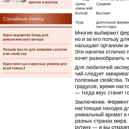
крепеж и монтаж
Цзинь
Средняя
цзюнь мэй
Болсай
Высокая
Случайные советы
Пуэр
Длительная ферме
(часто годы)
Многие выбирают ферм
Идеи недорогих блюд для
но и за его пользу дл
романтического вечера
насыщает организм ан
Лучшие масла для заправки салатов
Эти напитки отлично п
и их свойства
хочет разнообразить 
Идеи простых и вкусных ужинов для
Для любителей экспе
всей семьи.2
чай следует заварива
полезные свойства. Т
градусов, время наст
— тогда вкус станет 
Заключение. Ферменти
настоящая находка для
уникальный аромат и 
разных странах мира.
рутину — и вы открое