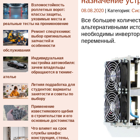
назначение уст
Взломостойкость
роллетных ворот:
08.08.2020
| Категория:
Сис
классы защиты,
уязвимые места и
Все большее количес
реальные тесты на проникновение
альтернативными ист
Ремонт спецтехники:
необходимы инверторы
выбор оригинальных
переменный.
запчастей и
особенности
обслуживания
Индивидуальная
настройка автомобиля:
зачем владельцы
обращаются в тюнинг-
ателье
Летняя подработка для
студентов: варианты
занятости и советы по
выбору
Применение
известнякового щебня
в строительстве и его
основные достоинства
Что влияет на срок
службы шкафа:
конструкция, стены,