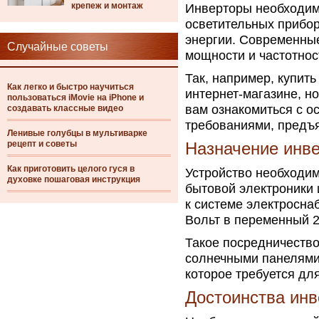
крепеж и монтаж
Инверторы необходим
осветительных прибо
энергии. Современные
Случайные советы
мощности и частотност
Так, например, купит
Как легко и быстро научиться
интернет-магазине, н
пользоваться iMovie на iPhone и
вам ознакомиться с о
создавать классные видео
требованиями, предъ
Ленивые голубцы в мультиварке
рецепт и советы
Назначение инв
Как приготовить целого гуся в
Устройство необходи
духовке пошаговая инструкция
бытовой электроники 
к системе электросна
Вольт в переменный 2
Такое посредничество
солнечными панелями,
которое требуется дл
Достоинства инв