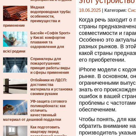
этот устройство
Медная
18.06.2025
| Категория:
Сис
водопроводная труба:
особенности,
Когда речь заходит о 
преимущества и
применение
страны предназначена
совместимости и гара
Басейн «Софія Sport»
у Києві: комфортне
Особенно это актуаль
плавання та
разных рынков. В этой
оздоровлення для
всієї родини
какой страны предназ
Спринклеры для
его приобретении.
пожаротушения:
принцип работы виды
iPhone модели с кодо
и сферы применения
рынке. В основном, о
Отбойники из ЛДСП:
ограниченными выпуск
достоинства
знать его происхожден
материала и установка
своими руками
ошибок в вашей стран
УФ-защита сотового
проблемы с частотам
поликарбоната: как
обеспечением.
отличить
качественный
Чтобы понять, для ка
материал от дешевой подделки
обратить внимание на
Как подготовить
квартиру перед
производитель указыв