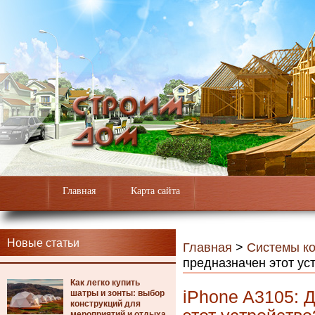
Главная
Карта сайта
Новые статьи
Главная
>
Системы к
предназначен этот ус
Как легко купить
iPhone A3105: 
шатры и зонты: выбор
конструкций для
мероприятий и отдыха