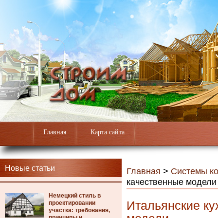
Главная
Карта сайта
Новые статьи
Главная
>
Системы к
качественные модели
Немецкий стиль в
Итальянские ку
проектировании
участка: требования,
принципы и