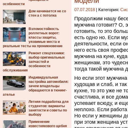
модели
особенности
07.07.2018
| Категория:
Сис
Дом начинается не со
стен а с потолка
Продолжим нашу бесе
мужчина готовит?
О, э
Взломостойкость
готовить, то это боль
роллетных ворот:
есть одно но. Если м
классы защиты,
уязвимые места и
деятельности, если он
реальные тесты на проникновение
него есть своя профес
Ремонт спецтехники:
мужчина на куне, куд
выбор оригинальных
запчастей и
женщинам, это чудесно
особенности
тогда такой мужчина 
обслуживания
Но если этот мужчина
Индивидуальная
настройка автомобиля:
худощав и слаб, и так
зачем владельцы
кухне, то это уже не 
обращаются в тюнинг-
ателье
счастлива, и все дома
Летняя подработка для
успевает всюду, и еще
студентов: варианты
неплохо. Если работа
занятости и советы по
выбору
Но если у женщины до
при этом женщина уста
Применение
известнякового щебня