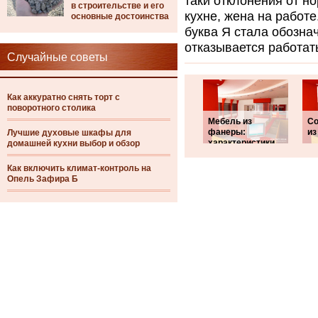
таки отклонения от н
в строительстве и его
кухне, жена на работе
основные достоинства
буква Я стала обозна
отказывается работат
Случайные советы
Как аккуратно снять торт с
поворотного столика
Мебель из
Со
фанеры:
из
Лучшие духовые шкафы для
характеристики
домашней кухни выбор и обзор
Как включить климат-контроль на
Опель Зафира Б