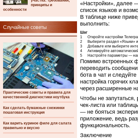
участка: требования,
«Настройки», далее 
принципы и
список языков и возм
особенности
В таблице ниже прив
выполнить:
Случайные советы
Шаг
1
Откройте настройки Телегр
2
Выберите раздел «Языки» 
3
Добавьте или выберите инт
4
Активируйте автоматически
5
Настройте параметры — нап
Помимо встроенных фу
переводить сообщения
бота в чат и следуйт
настройка горячих кл
через расширенные на
Практические советы и правила для
качественной диагностики ноутбука
Чтобы не запутаться,
чек-листа или таблиц
Как сделать бумажные снежинки
— не бояться экспери
пошаговая инструкция
приложение, ведь ра
Как варить куриное филе для салата
функциональность.
правильно и вкусно
Заключение