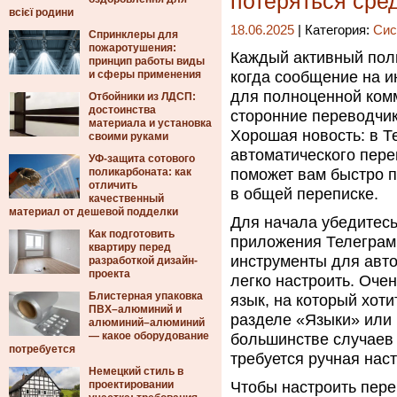
потеряться сре
всієї родини
18.06.2025
| Категория:
Сис
Спринклеры для
пожаротушения:
Каждый активный поль
принцип работы виды
и сферы применения
когда сообщение на и
для полноценной комм
Отбойники из ЛДСП:
достоинства
сторонние переводчик
материала и установка
Хорошая новость: в Т
своими руками
автоматического пере
УФ-защита сотового
поликарбоната: как
поможет вам быстро п
отличить
в общей переписке.
качественный
материал от дешевой подделки
Для начала убедитесь
Как подготовить
приложения Телеграм
квартиру перед
инструменты для авто
разработкой дизайн-
проекта
легко настроить. Оче
Блистерная упаковка
язык, на который хоти
ПВХ–алюминий и
разделе «Языки» или 
алюминий–алюминий
— какое оборудование
большинстве случаев 
потребуется
требуется ручная наст
Немецкий стиль в
проектировании
Чтобы настроить пере