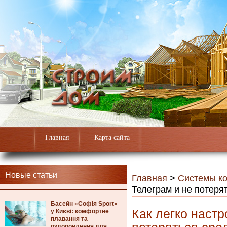
Главная
Карта сайта
Новые статьи
Главная
>
Системы к
Телеграм и не потеря
Басейн «Софія Sport»
Как легко настр
у Києві: комфортне
плавання та
оздоровлення для