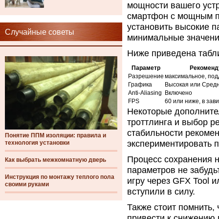
мощности вашего устр
смартфон с мощным п
установить высокие п
Случайные советы
минимальные значени
Ниже приведена табл
Параметр
Рекоменд
Разрешение
максимальное, под
Графика
Высокая или Сред
Anti-Aliasing
Включено
FPS
60 или ниже, в зав
Некоторые дополните
троттлинга и выбор р
стабильности рекомен
Понятие ППМ изоляции: правила и
экспериментировать п
технология установки
Процесс сохранения н
Как выбрать межкомнатную дверь
параметров не забудь
Инструкция по монтажу теплого пола
игру через GFX Tool 
своими руками
вступили в силу.
Также стоит помнить,
привести к снижению 