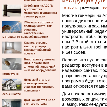
инструкция для
Отбойники из ЛДСП:
18.06.2025
| Категория:
Сис
достоинства
материала и установка
Многие геймеры на An
своими руками
производительности и
УФ-защита сотового
популярных играх. Им
поликарбоната: как
отличить
универсальный редакт
качественный
настроить, чтобы пол
материал от дешевой подделки
опыт? В этой статье я
Как подготовить
квартиру перед
настроить GFX Tool н
разработкой дизайн-
и без сбоев.
проекта
Первое, что нужно сд
Блистерная упаковка
ПВХ–алюминий и
редактор доступен в 
алюминий–алюминий
надежных сайтах. Пос
— какое оборудование
потребуется
разрешив установку п
Немецкий стиль в
программа будет готов
проектировании
вами откроется главн
участка: требования,
принципы и
Для начала оптимизир
особенности
возможных опций, таки
Дом начинается не со
стен а с потолка
aliasing. Рекомендуе