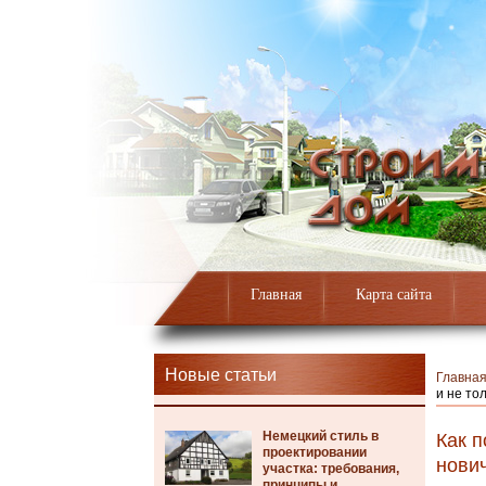
Главная
Карта сайта
Новые статьи
Главна
и не то
Немецкий стиль в
Как п
проектировании
нович
участка: требования,
принципы и