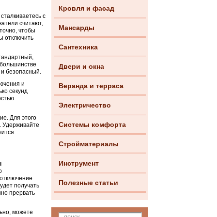
Кровля и фасад
 сталкиваетесь с
ватели считают,
Мансарды
точно, чтобы
бы отключить
Сантехника
тандартный,
 большинстве
Двери и окна
 и безопасный.
лючения и
Веранда и терраса
ько секунд
остью
Электричество
ие. Для этого
Системы комфорта
и. Удерживайте
чится
Стройматериалы
Инструмент
ы
о
 отключение
Полезные статьи
будет получать
нно прервать
льно, можете