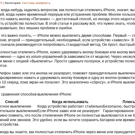
25
| Категория:
Системы комфорта
 когда-нибудь задались вопросом, как полностью отключить iPhone, значит, вы
ей, когда нужен временный перерыв или устранение проблем. Многие пользо
сто нажать кнопку «Питание» — достаточный способ, но иногда этого недоста
ть устройство полностью. В этой статье я расскажу всё, что нужно знать, что
правильно, без лишних проблем и ошибок.
 что важно понять, — iPhone можно выключить двумя способами. Первый — с
еню, второй — принудительный, необходимый, если устройство «зависло». В
 сначала рекомендуется попробовать стандартный метод. Он прост, быстрый
олностью отключить iPhone, нужно удерживать кнопку боковую или кнопку вк
менно — одно из volum-управлений (в зависимости от модели). Через нескол
я меню с опцией «Выключить». Просто сдвиньте ползунок, и устройство полн
тся.
лефон завис или эта кнопка не реагирует, поможет принудительное выключен
дновременно нажать и удерживать кнопку боковую и одну из кнопок громкост
о 10 секунд, пока экран не погаснет. Это аналогично «сбросу», и iPhone выклю
ью.
 сравнения способов выключения iPhone:
Способ
Когда использовать
Плюс
ртное выключение
Когда устройство работает стабильно
Безопасно, быстр
ительное выключение
Если iPhone завис или не реагирует
Гарантированное
ажно помнить, что после отключения iPhone он полностью выключается и не 
ений или звонков. Это удобно, если вы хотите сохранить батарею или време
устройства.
 когда вы знаете, как полностью отключить iPhone через меню или принудите