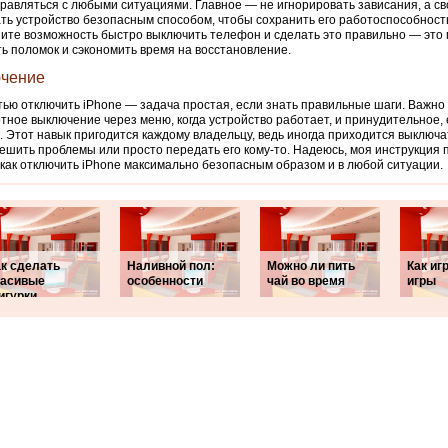
правляться с любыми ситуациями. Главное — не игнорировать зависания, а с
ть устройство безопасным способом, чтобы сохранить его работоспособност
ните возможность быстро выключить телефон и сделать это правильно — это
ь поломок и сэкономить время на восстановление.
чение
ью отключить iPhone — задача простая, если знать правильные шаги. Важно
тное выключение через меню, когда устройство работает, и принудительное, 
. Этот навык пригодится каждому владельцу, ведь иногда приходится выключ
ешить проблемы или просто передать его кому-то. Надеюсь, моя инструкция 
 как отключить iPhone максимально безопасным образом и в любой ситуации.
ак сделать
Наливной пол:
Можно ли пить
Как иг
расивые
особенности
чай во время
игры
игурки