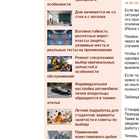
19.06.20
особенности
Если вы
Дом начинается не со
ситуаци
стен а с потолка
что про
отключи
iPhone 
Взломостойкость
роллетных ворот:
Первое,
классы защиты,
через м
уязвимые места и
случаев
реальные тесты на проникновение
Чтобы п
Ремонт спецтехники:
одновре
выбор оригинальных
появитс
запчастей и
выключи
особенности
Если те
обслуживания
нужно о
Индивидуальная
их окол
настройка автомобиля:
полност
зачем владельцы
Таблица
обращаются в тюнинг-
ателье
Станда
Летняя подработка для
Принуд
студентов: варианты
Также в
занятости и советы по
уведомл
выбору
работу 
Применение
Теперь,
известнякового щебня