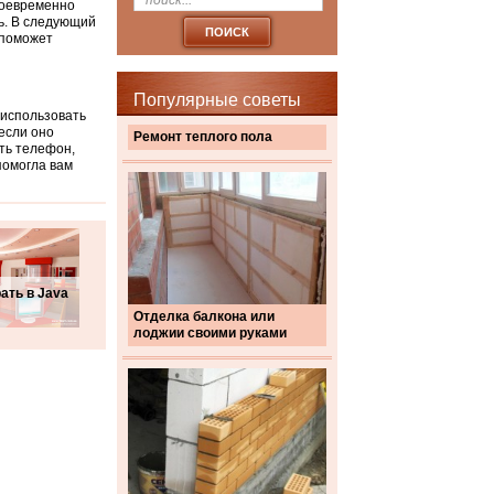
воевременно
ь. В следующий
 поможет
Популярные советы
 использовать
если оно
Ремонт теплого пола
ать телефон,
помогла вам
рать в Java
Отделка балкона или
лоджии своими руками