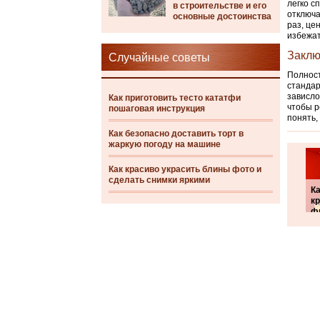
легко с
в строительстве и его
отключа
основные достоинства
раз, це
избежат
Заклю
Случайные советы
Полност
стандар
зависло
Как приготовить тесто кататфи
чтобы р
пошаговая инструкция
понять,
Как безопасно доставить торт в
жаркую погоду на машине
Как красиво украсить блины фото и
сделать снимки яркими
К
к
ф