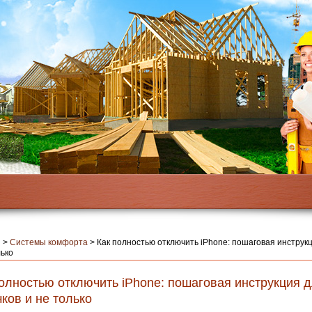
я
>
Системы комфорта
>
Как полностью отключить iPhone: пошаговая инструк
лько
олностью отключить iPhone: пошаговая инструкция 
ков и не только