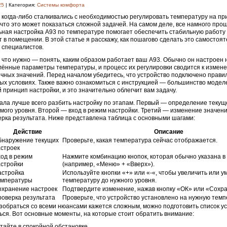
25
| Категория:
Системы комфорта
 когда-либо сталкивались с необходимостью регулировать температуру на пр
 что это может показаться сложной задачей. На самом деле, все намного прощ
ная настройка А93 по температуре помогает обеспечить стабильную работу
 в помещении. В этой статье я расскажу, как пошагово сделать это самостоят
 специалистов.
 что нужно — понять, каким образом работает ваш А93. Обычно он настроен 
ённые параметры температуры, и процесс их регулировки сводится к измен
чных значений. Перед началом убедитесь, что устройство подключено прави
ых условиях. Также важно ознакомиться с инструкцией — большинство моде
 принцип настройки, и это значительно облегчит вам задачу.
ала лучше всего разбить настройку по этапам. Первый — определение теку
мого уровня. Второй — вход в режим настройки. Третий — изменение значени
рка результата. Ниже представлена таблица с основными шагами:
Действие
Описание
бнаружение текущих
Проверьте, какая температура сейчас отображается.
строек
од в режим
Нажмите комбинацию кнопок, которая обычно указана в
астройки
(например, «Меню» + «Вверх»).
астройка
Используйте кнопки «+» или «-«, чтобы увеличить или 
емпературы
температуру до нужного уровня.
охранение настроек
Подтвердите изменение, нажав кнопку «ОК» или «Сохра
оверка результата
Проверьте, что устройство установлено на нужную темп
зобраться со всеми нюансами кажется сложным, можно подготовить список ус
ься. Вот основные моменты, на которые стоит обратить внимание:
тайте в спокойной обстановке.