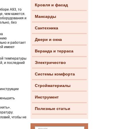
Кровля и фасад
иборе А93, то
е, чем кажется.
Мансарды
 оборудования и
ельно, без
Сантехника
на
ению
Двери и окна
льно и работает
лей имеют
Веранда и терраса
щей температуры
Электричество
й, и последний
Системы комфорта
Стройматериалы
 инструкции
Инструмент
уменьшить
нить».
Полезные статьи
ературу.
ловий, чтобы не