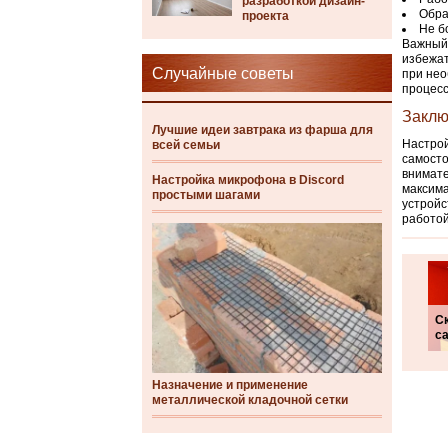
разработкой дизайн-
Обра
проекта
Не б
Важный 
избежат
Случайные советы
при нео
процесс
Заклю
Лучшие идеи завтрака из фарша для
Настрой
всей семьи
самосто
внимате
Настройка микрофона в Discord
максима
простыми шагами
устройс
работой
С
са
Назначение и применение
металлической кладочной сетки