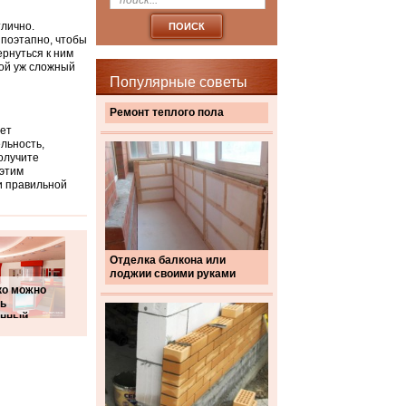
тлично.
 поэтапно, чтобы
ернуться к ним
кой уж сложный
Популярные советы
Ремонт теплого пола
чет
льность,
олучите
 этим
и правильной
Отделка балкона или
лоджии своими руками
ко можно
ть
енный