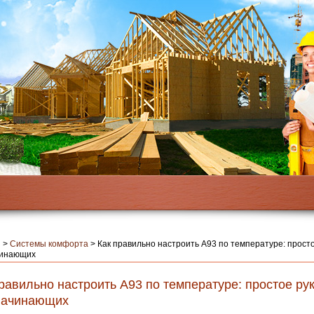
я
>
Системы комфорта
>
Как правильно настроить А93 по температуре: прост
чинающих
равильно настроить А93 по температуре: простое ру
начинающих