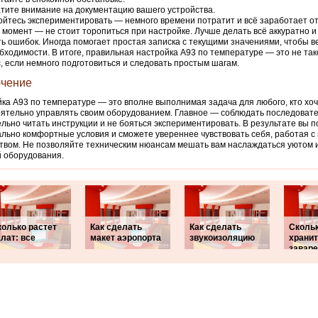
тите внимание на документацию вашего устройства.
ойтесь экспериментировать — немного времени потратит и всё заработает о
момент — не стоит торопиться при настройке. Лучше делать всё аккуратно и
ь ошибок. Иногда помогает простая записка с текущими значениями, чтобы в
бходимости. В итоге, правильная настройка А93 по температуре — это не та
, если немного подготовиться и следовать простым шагам.
чение
ка А93 по температуре — это вполне выполнимая задача для любого, кто хо
ятельно управлять своим оборудованием. Главное — соблюдать последовате
льно читать инструкции и не бояться экспериментировать. В результате вы п
льно комфортные условия и сможете увереннее чувствовать себя, работая с
твом. Не позволяйте техническим нюансам мешать вам наслаждаться уютом 
 оборудования.
колько растет
Как сделать
Как сделать
Сколь
лат: все
макет аэропорта
звукоизоляцию
храни
завар