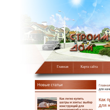
Главная
Карта сайта
Новые статьи
Главна
для на
Как легко купить
Как п
шатры и зонты: выбор
для 
конструкций для
мероприятий и отдыха