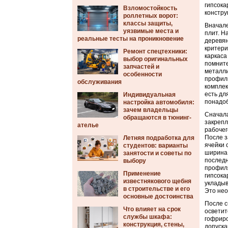
гипсока
Взломостойкость
констру
роллетных ворот:
классы защиты,
Вначале
уязвимые места и
плит. Н
реальные тесты на проникновение
деревян
критери
Ремонт спецтехники:
каркаса
выбор оригинальных
помните
запчастей и
металли
особенности
профиль
обслуживания
комплек
есть дл
Индивидуальная
понадоб
настройка автомобиля:
зачем владельцы
Сначала
обращаются в тюнинг-
закрепл
ателье
рабочег
После з
Летняя подработка для
ячейки 
студентов: варианты
ширина 
занятости и советы по
последн
выбору
профиля
Применение
гипсока
известнякового щебня
укладыв
в строительстве и его
Это нео
основные достоинства
После с
Что влияет на срок
осветит
службы шкафа:
гофриро
конструкция, стены,
допуска