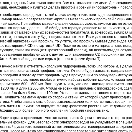
ртона, то данный материал поможет Вам в таком сложном деле.
Для создания
кций, необходимо научиться делать простой и ровный гипсокартонный потоло
 необходимо определить, какой каркас следует изготовить для закрепления 
а выбор обычно предоставляют каркас из металлических профилей с оцинков
ный каркас. При выборе материала для каркаса руководствуются двумя осн
ями, во-первых, деревянный обойдется гораздо дешевле металлического, и в
 зависит от материальных возможностей покупателя, и, во-вторых, выбирая м
 о том, на какую высоту будет опускаться потолок. Если для своего каркаса 
ческий оцинкованный профиль, то учтите, что профиль бывает двух видов. 
 с маркировкой CD и стартовый UD. Помимо основного материала, еще пона
тующие, такие как краб (четырехсторонний крепеж), он необходим для создан
я соединения профилей друг с другом. Для закрепления CD профиля к потолк
ится быстрый подвес или серьга (крепеж в форме буквы П).
 нужно найти и отметить, используя гидроуровень, точки, по которым, в даль
яться первоначальный профиль потолка. От него будет зависеть направлени
о профиля и поэтому этот профиль будет проходящим по всему периметру ко
акрепления стартового профиля, нужно набрать рабочий каркас, который пр
с размерами 600 – 600 мм. Важно учитывать, что лист гипсокартона имеет сво
1200 мм, а длина 2500 мм. Чтобы не возникло проблем с гипсокартоном, сдел
яя ячейка была больше на 100 мм. Указанные здесь расстояния отмеряются
. Начинать разметку нужно со стороны стены, от которой будет происходить
ртона. Чтобы в шпатлевке образовывалось малое количество микротрещин, 
ать листы в шахматном порядке. Между крепежами расстояние не должно п
бходимо для более прочного крепления профиля к перекрытию.
борки каркаса производят монтаж электрической цепи к точкам, в которых ра
ельные фонари. Для безопасности электропроводки её укладывают в специа
ванный рукав, изготовленный из металлопластика, изолированные соединен
ются. После монтажа электропроводки последовательно закрепляют листы г