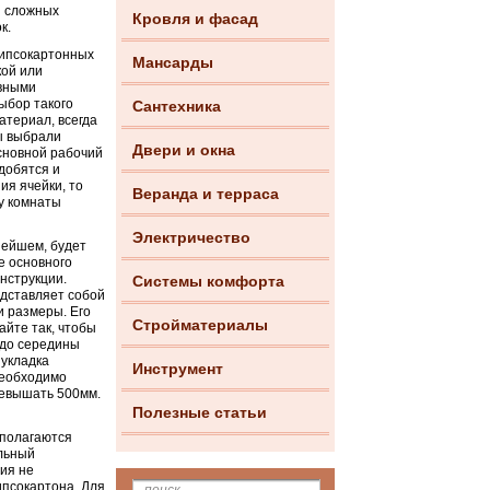
 сложных
Кровля и фасад
к.
гипсокартонных
Мансарды
кой или
овными
ыбор такого
Сантехника
атериал, всегда
Вы выбрали
Двери и окна
Основной рабочий
добятся и
ия ячейки, то
Веранда и терраса
у комнаты
Электричество
нейшем, будет
е основного
нструкции.
Системы комфорта
едставляет собой
и размеры. Его
Стройматериалы
айте так, чтобы
 до середины
 укладка
Инструмент
необходимо
ревышать 500мм.
Полезные статьи
сполагаются
льный
ия не
ипсокартона. Для