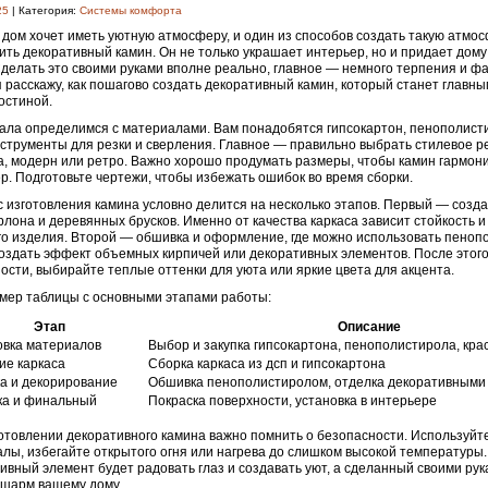
25
| Категория:
Системы комфорта
дом хочет иметь уютную атмосферу, и один из способов создать такую атмо
ить декоративный камин. Он не только украшает интерьер, но и придает дому
делать это своими руками вполне реально, главное — немного терпения и фа
я расскажу, как пошагово создать декоративный камин, который станет главн
остиной.
ала определимся с материалами. Вам понадобятся гипсокартон, пенополисти
нструменты для резки и сверления. Главное — правильно выбрать стилевое 
а, модерн или ретро. Важно хорошо продумать размеры, чтобы камин гармони
р. Подготовьте чертежи, чтобы избежать ошибок во время сборки.
 изготовления камина условно делится на несколько этапов. Первый — созда
рлона и деревянных брусков. Именно от качества каркаса зависит стойкость и
о изделия. Второй — обшивка и оформление, где можно использовать пеноп
оздать эффект объемных кирпичей или декоративных элементов. После этог
ости, выбирайте теплые оттенки для уюта или яркие цвета для акцента.
мер таблицы с основными этапами работы:
Этап
Описание
овка материалов
Выбор и закупка гипсокартона, пенополистирола, кра
ие каркаса
Сборка каркаса из дсп и гипсокартона
а и декорирование
Обшивка пенополистиролом, отделка декоративными
ка и финальный
Покраска поверхности, установка в интерьере
отовлении декоративного камина важно помнить о безопасности. Используйт
лы, избегайте открытого огня или нагрева до слишком высокой температуры.
ивный элемент будет радовать глаз и создавать уют, а сделанный своими ру
 шарм вашему дому.