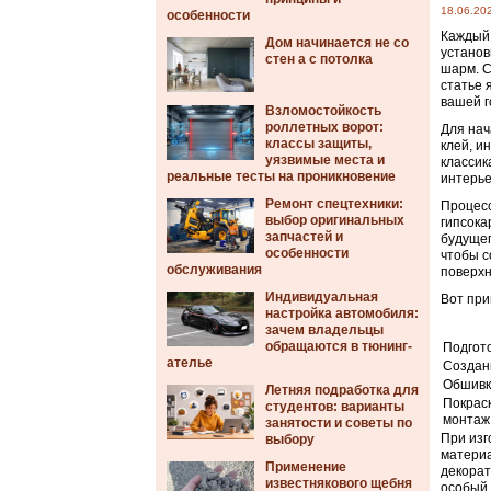
18.06.20
особенности
Каждый 
Дом начинается не со
установ
стен а с потолка
шарм. С
статье 
вашей г
Взломостойкость
роллетных ворот:
Для нач
классы защиты,
клей, и
уязвимые места и
классик
реальные тесты на проникновение
интерье
Ремонт спецтехники:
Процесс
выбор оригинальных
гипсока
запчастей и
будущег
особенности
чтобы с
обслуживания
поверхн
Индивидуальная
Вот при
настройка автомобиля:
зачем владельцы
обращаются в тюнинг-
Подгот
ателье
Создан
Обшивк
Летняя подработка для
Покрас
студентов: варианты
монтаж
занятости и советы по
При изг
выбору
материа
Применение
декорат
известнякового щебня
особый