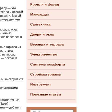
Кровля и фасад
сферу — это
 тепло и особый
Мансарды
нтазии. В этой
ым украшением
Сантехника
рол, краска,
решение:
Двери и окна
чно вписался в
Веранда и терраса
ние каркаса из
 эстетика
Электричество
олистирол,
о — покраска
Системы комфорта
Стройматериалы
ски, инструмента
Инструмент
 элементами
Полезные статьи
е экологичные
 Такой
ками — добавит