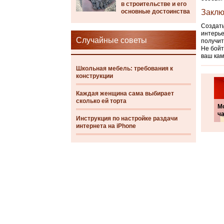
в строительстве и его
основные достоинства
Заклю
Создать
интерье
Случайные советы
получит
Не бойт
ваш кам
Школьная мебель: требования к
конструкции
Каждая женщина сама выбирает
сколько ей торта
М
ча
Инструкция по настройке раздачи
интернета на iPhone