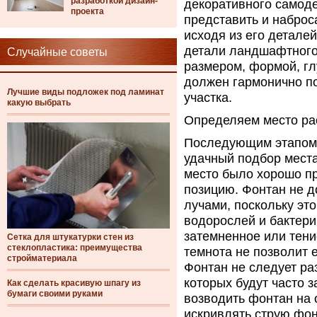
разработкой дизайн-
декоративного самоде
проекта
представить и наброс
исходя из его детале
детали ландшафтного 
Случайные советы
размером, формой, гл
должен гармонично по
Лучшие виды подложек под ламинат
участка.
какую выбрать
Определяем место ра
Последующим этапом 
удачный подбор места
место было хорошо п
позицию. Фонтан не 
лучами, поскольку эт
водорослей и бактери
затемненное или тени
Сетка для штукатурки стен из
стеклопластика: преимущества
темнота не позволит 
стройматериала
Фонтан не следует ра
которых будут часто з
Как сделать красивую шпагу из
бумаги своими руками
возводить фонтан на 
искривлять струю фо