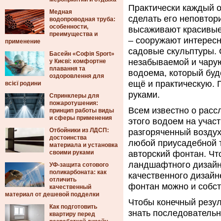
Практически каждый о
Медная
сделать его неповтор
водопроводная труба:
особенности,
высаживают красивые 
преимущества и
– сооружают интересн
применение
садовые скульптуры. 
Басейн «Софія Sport»
незабываемой и чару
у Києві: комфортне
плавання та
водоема, который бу
оздоровлення для
ещё и практическую. 
всієї родини
руками.
Спринклеры для
пожаротушения:
Всем известно о расс
принцип работы виды
и сферы применения
этого водоем на учас
Отбойники из ЛДСП:
разгоряченный воздух
достоинства
любой приусадебной 
материала и установка
своими руками
авторский фонтан. Чт
ландшафтного дизайн
УФ-защита сотового
поликарбоната: как
качественного дизайн
отличить
фонтан можно и собс
качественный
материал от дешевой подделки
Чтобы конечный резу
Как подготовить
знать последовательн
квартиру перед