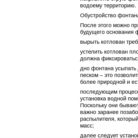
водоему территорию.
Обустройство фонтан
После этого можно п
будущего основания ф
вырыть котлован тре
устелить котлован пл
должна фиксироватьс
дно фонтана усыпать
песком – это позволит
более природной и ес
последующим процесс
установка водной пом
Поскольку они бывают
важно заранее позаб
распылителя, которы
масс;
далее следует устано